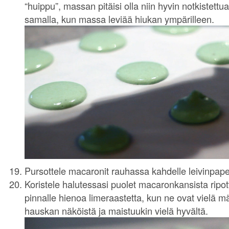
“huippu”, massan pitäisi olla niin hyvin notkistettua
samalla, kun massa leviää hiukan ympärilleen.
Pursottele macaronit rauhassa kahdelle leivinpaper
Koristele halutessasi puolet macaronkansista ripot
pinnalle hienoa limeraastetta, kun ne ovat vielä m
hauskan näköistä ja maistuukin vielä hyvältä.