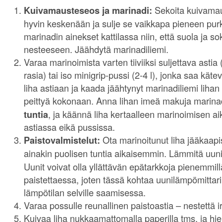
Kuivamausteseos ja marinadi:
Sekoita kuivama
hyvin keskenään ja sulje se vaikkapa pieneen purk
marinadin ainekset kattilassa niin, että suola ja so
nesteeseen. Jäähdytä marinadiliemi.
Varaa marinoimista varten tiiviiksi suljettava astia
rasia) tai iso minigrip-pussi (2-4 l), jonka saa kätevä
liha astiaan ja kaada jäähtynyt marinadiliemi lihan p
peittyä kokonaan. Anna lihan imeä makuja marina
tuntia
, ja käännä liha kertaalleen marinoimisen ai
astiassa eikä pussissa.
Paistovalmistelut:
Ota marinoitunut liha jääkaa
ainakin puolisen tuntia aikaisemmin. Lämmitä uun
Uunit voivat olla yllättävän epätarkkoja pienemmillä
paistettaessa, joten tässä kohtaa uunilämpömittari
lämpötilan selville saamisessa.
Varaa possulle reunallinen paistoastia – nestettä i
Kuivaa liha nukkaamattomalla paperilla tms, ja hie