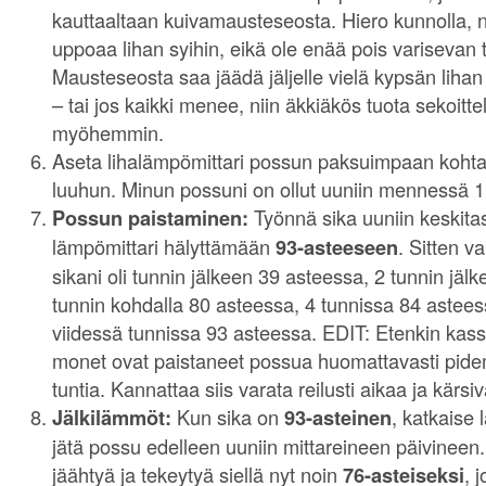
kauttaaltaan kuivamausteseosta. Hiero kunnolla, 
uppoaa lihan syihin, eikä ole enää pois varisevan t
Mausteseosta saa jäädä jäljelle vielä kypsän liha
– tai jos kaikki menee, niin äkkiäkös tuota sekoitte
myöhemmin.
Aseta lihalämpömittari possun paksuimpaan kohtaa
luuhun. Minun possuni on ollut uuniin mennessä 1
Possun paistaminen:
Työnnä sika uuniin keskitas
lämpömittari hälyttämään
93-asteeseen
. Sitten v
sikani oli tunnin jälkeen 39 asteessa, 2 tunnin jäl
tunnin kohdalla 80 asteessa, 4 tunnissa 84 astees
viidessä tunnissa 93 asteessa. EDIT: Etenkin kass
monet ovat paistaneet possua huomattavasti pide
tuntia. Kannattaa siis varata reilusti aikaa ja kärsivä
Jälkilämmöt:
Kun sika on
93-asteinen
, katkaise
jätä possu edelleen uuniin mittareineen päivinee
jäähtyä ja tekeytyä siellä nyt noin
76-asteiseksi
, 