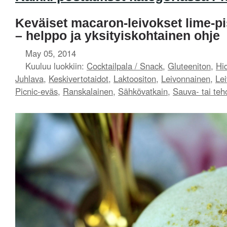
Keväiset macaron-leivokset lime-pis
– helppo ja yksityiskohtainen ohje
May 05, 2014
Kuuluu luokkiin:
Cocktailpala / Snack
,
Gluteeniton
,
Hid
Juhlava
,
Keskivertotaidot
,
Laktoositon
,
Leivonnainen
,
Le
Picnic-eväs
,
Ranskalainen
,
Sähkövatkain
,
Sauva- tai teh