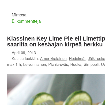
Mimosa
Ei kommentteja
Klassinen Key Lime Pie eli Limettip
saarilta on kesäajan kirpeä herkku
April 09, 2013
Kuuluu luokkiin:
Amerikkalainen
,
Hedelmät
,
Jälkiruok
max 1 h
,
Leivonnainen
,
Picnic-eväs
,
Ruoka
,
Simppeli
,
Uu