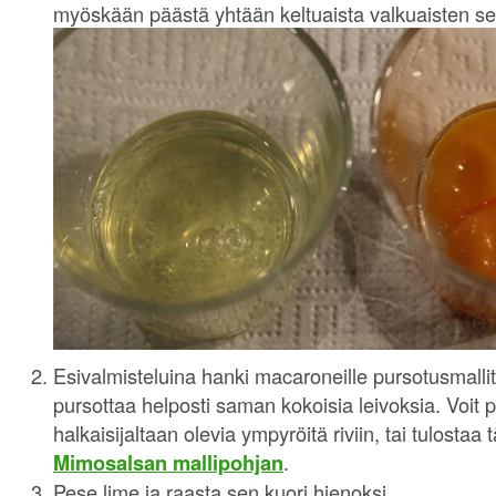
myöskään päästä yhtään keltuaista valkuaisten s
Esivalmisteluina hanki macaroneille pursotusmallit A
pursottaa helposti saman kokoisia leivoksia. Voit p
halkaisijaltaan olevia ympyröitä riviin, tai tulostaa
Mimosalsan mallipohjan
.
Pese lime ja raasta sen kuori hienoksi.