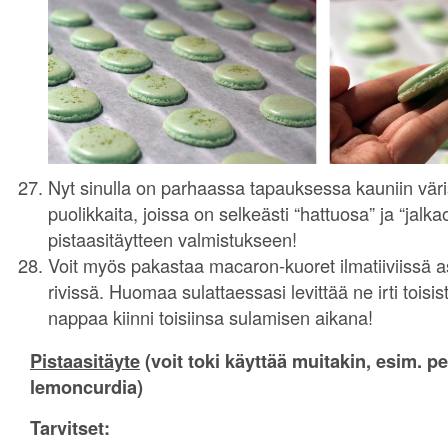
Nyt sinulla on parhaassa tapauksessa kauniin väris
puolikkaita, joissa on selkeästi “hattuosa” ja “jalk
pistaasitäytteen valmistukseen!
Voit myös pakastaa macaron-kuoret ilmatiiviissä as
rivissä. Huomaa sulattaessasi levittää ne irti toisist
nappaa kiinni toisiinsa sulamisen aikana!
Pistaasitäyte
(voit toki käyttää muitakin, esim. pe
lemoncurdia)
Tarvitset: