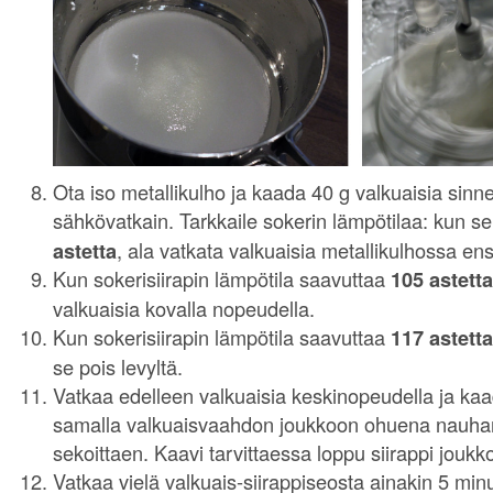
Ota iso metallikulho ja kaada 40 g valkuaisia sinn
sähkövatkain. Tarkkaile sokerin lämpötilaa: kun s
astetta
, ala vatkata valkuaisia metallikulhossa ensi
Kun sokerisiirapin lämpötila saavuttaa
105 astetta
valkuaisia kovalla nopeudella.
Kun sokerisiirapin lämpötila saavuttaa
117 astetta
se pois levyltä.
Vatkaa edelleen valkuaisia keskinopeudella ja kaa
samalla valkuaisvaahdon joukkoon ohuena nauha
sekoittaen. Kaavi tarvittaessa loppu siirappi joukk
Vatkaa vielä valkuais-siirappiseosta ainakin 5 min