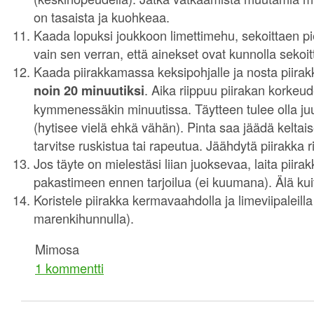
on tasaista ja kuohkeaa.
Kaada lopuksi joukkoon limettimehu, sekoittaen pi
vain sen verran, että ainekset ovat kunnolla sekoit
Kaada piirakkamassa keksipohjalle ja nosta piirakk
noin 20 minuutiksi
. Aika riippuu piirakan korkeu
kymmenessäkin minuutissa. Täytteen tulee olla juu
(hytisee vielä ehkä vähän). Pinta saa jäädä keltaise
tarvitse ruskistua tai rapeutua. Jäähdytä piirakka rit
Jos täyte on mielestäsi liian juoksevaa, laita piirak
pakastimeen ennen tarjoilua (ei kuumana). Älä ku
Koristele piirakka kermavaahdolla ja limeviipaleilla
marenkihunnulla).
Mimosa
1 kommentti