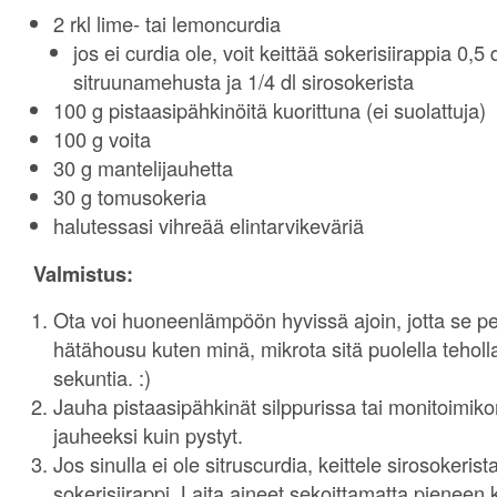
2 rkl lime- tai lemoncurdia
jos ei curdia ole, voit keittää sokerisiirappia 0,5 d
sitruunamehusta ja 1/4 dl sirosokerista
100 g pistaasipähkinöitä kuorittuna (ei suolattuja)
100 g voita
30 g mantelijauhetta
30 g tomusokeria
halutessasi vihreää elintarvikeväriä
Valmistus:
Ota voi huoneenlämpöön hyvissä ajoin, jotta se pe
hätähousu kuten minä, mikrota sitä puolella teholl
sekuntia. :)
Jauha pistaasipähkinät silppurissa tai monitoimiko
jauheeksi kuin pystyt.
Jos sinulla ei ole sitruscurdia, keittele sirosokeris
sokerisiirappi. Laita aineet sekoittamatta pieneen