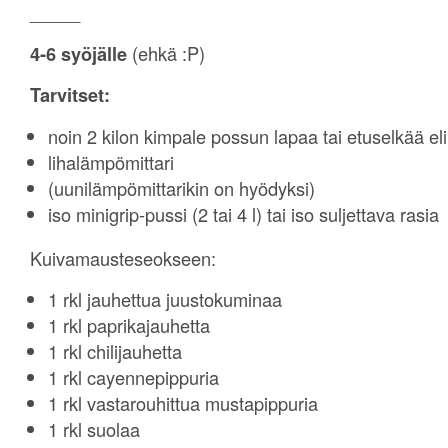
_____
4-6 syöjälle
(ehkä :P)
Tarvitset:
noin 2 kilon kimpale possun lapaa tai etuselkää eli
lihalämpömittari
(uunilämpömittarikin on hyödyksi)
iso minigrip-pussi (2 tai 4 l) tai iso suljettava rasi
Kuivamausteseokseen:
1 rkl jauhettua juustokuminaa
1 rkl paprikajauhetta
1 rkl chilijauhetta
1 rkl cayennepippuria
1 rkl vastarouhittua mustapippuria
1 rkl suolaa