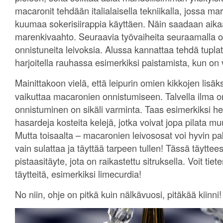
macaronit tehdään italialaisella tekniikalla, jossa ma
kuumaa sokerisiirappia käyttäen. Näin saadaan aika
marenkivaahto. Seuraavia työvaiheita seuraamalla o
onnistuneita leivoksia. Alussa kannattaa tehdä tuplata
harjoitella rauhassa esimerkiksi paistamista, kun on
Mainittakoon vielä, että leipurin omien kikkojen lisäk
vaikuttaa macaronien onnistumiseen. Talvella ilma on
onnistuminen on sikäli varminta. Taas esimerkiksi he
hasardeja kosteita kelejä, jotka voivat jopa pilata
Mutta toisaalta – macaronien leivososat voi hyvin pa
vain sulattaa ja täyttää tarpeen tullen! Tässä täyttee
pistaasitäyte, jota on raikastettu sitruksella. Voit tie
täytteitä, esimerkiksi limecurdia!
No niin, ohje on pitkä kuin nälkävuosi, pitäkää kiinni!