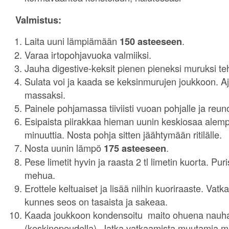
Valmistus:
Laita uuni lämpiämään
150 asteeseen
.
Varaa irtopohjavuoka valmiiksi.
Jauha digestive-keksit pienen pieneksi muruksi te
Sulata voi ja kaada se keksinmurujen joukkoon. Aj
massaksi.
Painele pohjamassa tiiviisti vuoan pohjalle ja reuno
Esipaista piirakkaa hieman uunin keskiosaa alem
minuuttia. Nosta pohja sitten jäähtymään ritilälle.
Nosta uunin lämpö
175 asteeseen
.
Pese limetit hyvin ja raasta 2 tl limetin kuorta. Puri
mehua.
Erottele keltuaiset ja lisää niihin kuoriraaste. Vatk
kunnes seos on tasaista ja sakeaa.
Kaada joukkoon kondensoitu maito ohuena nauha
(keskinopeudella). Jatka vatkaamista muutamia min