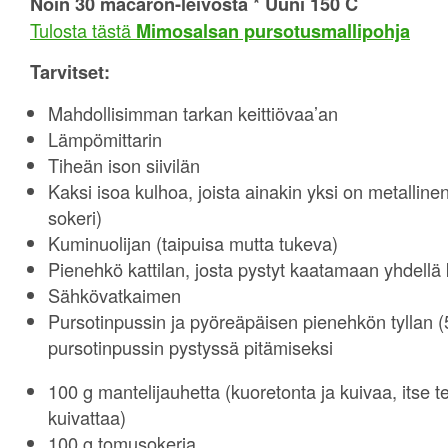
Noin 30 macaron-leivosta * Uuni 150 C
Tulosta tästä
Mimosalsan pursotusmallipohja
Tarvitset:
Mahdollisimman tarkan keittiövaa’an
Lämpömittarin
Tiheän ison siivilän
Kaksi isoa kulhoa, joista ainakin yksi on metallin
sokeri)
Kuminuolijan (taipuisa mutta tukeva)
Pienehkö kattilan, josta pystyt kaatamaan yhdellä 
Sähkövatkaimen
Pursotinpussin ja pyöreäpäisen pienehkön tyllan 
pursotinpussin pystyssä pitämiseksi
100 g mantelijauhetta (kuoretonta ja kuivaa, itse t
kuivattaa)
100 g tomusokeria