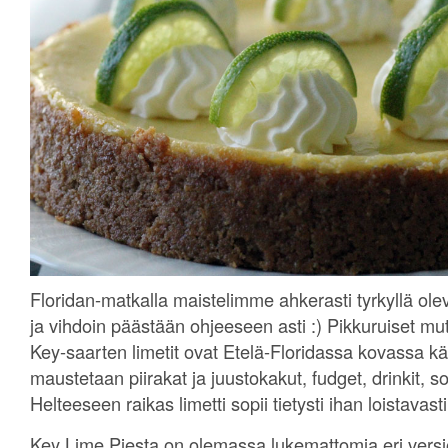
Floridan-matkalla maistelimme ahkerasti tyrkyllä olev
ja vihdoin päästään ohjeeseen asti :) Pikkuruiset m
Key-saarten limetit ovat Etelä-Floridassa kovassa käy
maustetaan piirakat ja juustokakut, fudget, drinkit, so
Helteeseen raikas limetti sopii tietysti ihan loistavasti
Key Lime Piesta on olemassa lukemattomia eri versio