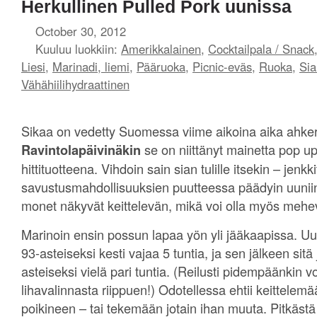
Herkullinen Pulled Pork uunissa
October 30, 2012
Kuuluu luokkiin:
Amerikkalainen
,
Cocktailpala / Snack
Liesi
,
Marinadi, liemi
,
Pääruoka
,
Picnic-eväs
,
Ruoka
,
Sia
Vähähiilihydraattinen
Sikaa on vedetty Suomessa viime aikoina aika ahkera
Ravintolapäivinäkin
se on niittänyt mainetta pop up
hittituotteena. Vihdoin sain sian tulille itsekin – jenkki
savustusmahdollisuuksien puutteessa päädyin uuniin.
monet näkyvät keittelevän, mikä voi olla myös mehe
Marinoin ensin possun lapaa yön yli jääkaapissa. 
93-asteiseksi kesti vajaa 5 tuntia, ja sen jälkeen sitä 
asteiseksi vielä pari tuntia. (Reilusti pidempäänkin
lihavalinnasta riippuen!) Odotellessa ehtii keittele
poikineen – tai tekemään jotain ihan muuta. Pitkästä