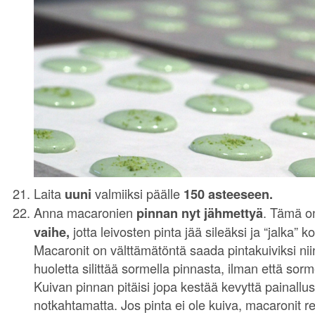
Laita
uuni
valmiiksi päälle
150 asteeseen.
Anna macaronien
pinnan nyt jähmettyä
. Tämä o
vaihe,
jotta leivosten pinta jää sileäksi ja “jalka” k
Macaronit on välttämätöntä saada pintakuiviksi niin,
huoletta silittää sormella pinnasta, ilman että sor
Kuivan pinnan pitäisi jopa kestää kevyttä painallus
notkahtamatta. Jos pinta ei ole kuiva, macaronit r