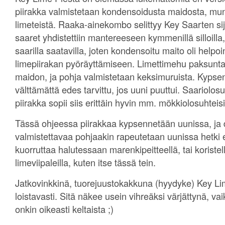
piirakka valmistetaan kondensoidusta maidosta, mun
limeteistä. Raaka-ainekombo selittyy Key Saarten sij
saaret yhdistettiin mantereeseen kymmenillä silloilla, 
saarilla saatavilla, joten kondensoitu maito oli helpo
limepiirakan pyöräyttämiseen. Limettimehu paksun
maidon, ja pohja valmistetaan keksimuruista. Kypsent
välttämättä edes tarvittu, jos uuni puuttui. Saariolosu
piirakka sopii siis erittäin hyvin mm. mökkiolosuhteisi
Tässä ohjeessa piirakkaa kypsennetään uunissa, ja 
valmistettavaa pohjaakin rapeutetaan uunissa hetki 
kuorruttaa halutessaan marenkipeitteellä, tai koriste
limeviipaleilla, kuten itse tässä tein.
Jatkovinkkinä, tuorejuustokakkuna (hyydyke) Key Li
loistavasti. Sitä näkee usein vihreäksi värjättynä, 
onkin oikeasti keltaista ;)