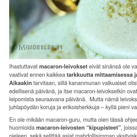
Ihastuttavat
macaron-leivokset
eivät sinänsä ole va
vaativat ennen kaikkea
tarkkuutta mittaamisessa j
Aikaakin
tarvitaan, sillä kananmunan valkuaiset olisi
edellisenä päivänä, ja itse macaron-leivoksetkin ov
leipomista seuraavana päivänä. Mutta nämä leivokse
juhlapöydän koruja ja erikoisherkkuja – kyllä pieni v
En ole mikään macaron-guru, mutta olen tässä ohjee
huomioida
macaron-leivosten “kipupisteet”
, jois
pieleen, sekä selittää asiat mahdollisimman yksityis