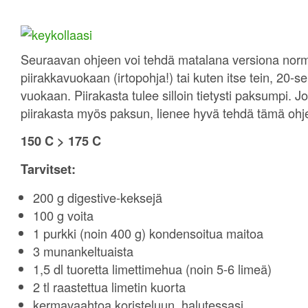
Seuraavan ohjeen voi tehdä matalana versiona nor
piirakkavuokaan (irtopohja!) tai kuten itse tein, 20
vuokaan. Piirakasta tulee silloin tietysti paksumpi. J
piirakasta myös paksun, lienee hyvä tehdä tämä ohj
150 C > 175 C
Tarvitset:
200 g digestive-keksejä
100 g voita
1 purkki (noin 400 g) kondensoitua maitoa
3 munankeltuaista
1,5 dl tuoretta limettimehua (noin 5-6 limeä)
2 tl raastettua limetin kuorta
kermavaahtoa koristeluun, halutessasi