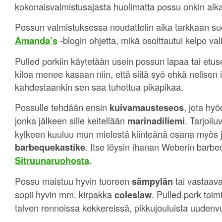
kokonaisvalmistusajasta huolimatta possu onkin aika
Possun valmistuksessa noudattelin aika tarkkaan su
Amanda’s
-blogin ohjetta, mikä osoittautui kelpo val
Pulled porkiin käytetään usein possun lapaa tai etuse
kiloa menee kasaan niin, että siitä syö ehkä nelisen i
kahdestaankin sen saa tuhottua pikapikaa.
Possulle tehdään ensin
kuivamausteseos
, jota hy
jonka jälkeen sille keitellään
marinadiliemi
. Tarjoil
kylkeen kuuluu mun mielestä kiinteänä osana myös j
barbequekastike
. Itse löysin ihanan Weberin barb
Sitruunaruohosta
.
Possu maistuu hyvin tuoreen
sämpylän
tai vastaava
sopii hyvin mm. kirpakka
coleslaw
. Pulled pork toimi
talven rennoissa kekkereissä, pikkujouluista uudenvu