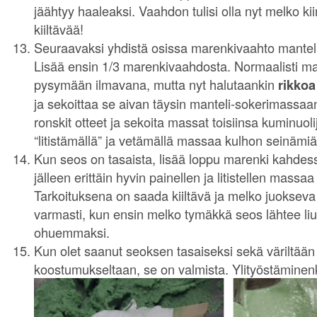
jäähtyy haaleaksi. Vaahdon tulisi olla nyt melko ki
kiiltävää!
Seuraavaksi yhdistä osissa marenkivaahto mantel
Lisää ensin 1/3 marenkivaahdosta. Normaalisti mar
pysymään ilmavana, mutta nyt halutaankin
rikko
ja sekoittaa se aivan täysin manteli-sokerimassaan
ronskit otteet ja sekoita massat toisiinsa kuminuoli
“litistämällä” ja vetämällä massaa kulhon seinämiä
Kun seos on tasaista, lisää loppu marenki kahde
jälleen erittäin hyvin painellen ja litistellen massa
Tarkoituksena on saada kiiltävä ja melko juokse
varmasti, kun ensin melko tymäkkä seos lähtee l
ohuemmaksi.
Kun olet saanut seoksen tasaiseksi sekä väriltään 
koostumukseltaan, se on valmista. Ylityöstäminenk