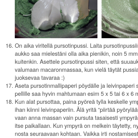
On aika viritellä pursotinpussi. Laita pursotinpussi
aukko saa mielestäni olla aika pienikin, noin 5 mm
kuitenkin. Asettele pursotinpussi siten, että suuauk
valumaan macaronmassaa, kun vielä täytät pussia
juoksevaa tavaraa :)
Aseta pursotinmallipaperi pöydälle ja leivinpaperi 
pellille saa hyvin mahtumaan esim 5 x 5 tai 6 x 6
Kun alat pursottaa, paina pyöreä tylla keskelle y
ihan kiinni leivinpaperiin. Älä yritä “piirtää pyörylää”
vaan anna massan vain pursuta tasaisesti ympyräks
itse paikallaan. Kun ympyrä on melkein täytetty, nykä
nosta seuraavaan kohtaan. Vaikka irti nostamisest