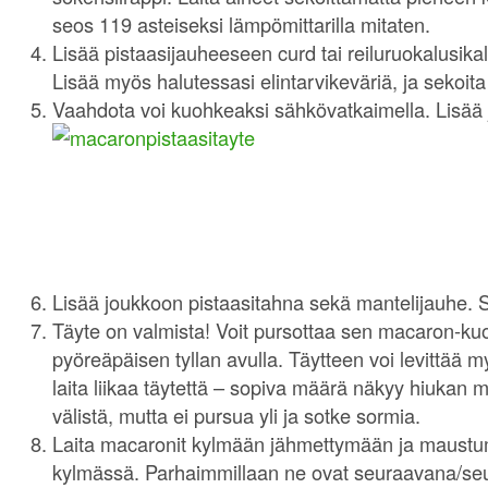
seos 119 asteiseksi lämpömittarilla mitaten.
Lisää pistaasijauheeseen curd tai reiluruokalusikal
Lisää myös halutessasi elintarvikeväriä, ja sekoit
Vaahdota voi kuohkeaksi sähkövatkaimella. Lisää
Lisää joukkoon pistaasitahna sekä mantelijauhe. Se
Täyte on valmista! Voit pursottaa sen macaron-kuor
pyöreäpäisen tyllan avulla. Täytteen voi levittää m
laita liikaa täytettä – sopiva määrä näkyy hiukan
välistä, mutta ei pursua yli ja sotke sormia.
Laita macaronit kylmään jähmettymään ja maustum
kylmässä. Parhaimmillaan ne ovat seuraavana/seu