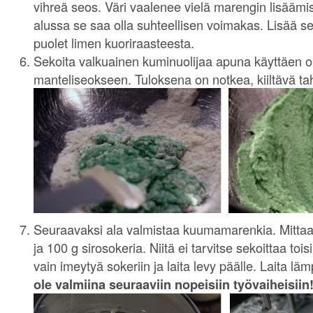
vihreä seos. Väri vaalenee vielä marengin lisäämi
alussa se saa olla suhteellisen voimakas. Lisää 
puolet limen kuoriraasteesta.
Sekoita valkuainen kuminuolijaa apuna käyttäen o
manteliseokseen. Tuloksena on notkea, kiiltävä ta
Seuraavaksi ala valmistaa kuumamarenkia. Mittaa 
ja 100 g sirosokeria. Niitä ei tarvitse sekoittaa to
vain imeytyä sokeriin ja laita levy päälle. Laita lämp
ole valmiina seuraaviin nopeisiin työvaiheisiin