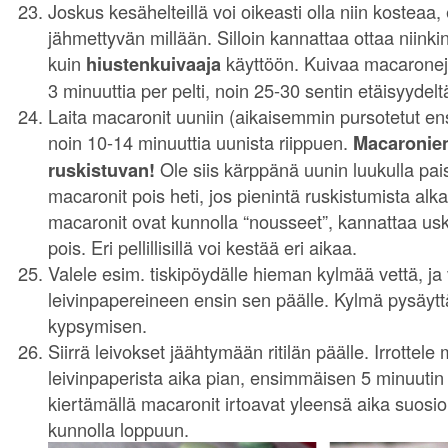
Joskus kesähelteillä voi oikeasti olla niin kosteaa, 
jähmettyvän millään. Silloin kannattaa ottaa niinki
kuin
hiustenkuivaaja
käyttöön. Kuivaa macaroneja 
3 minuuttia per pelti, noin 25-30 sentin etäisyydelt
Laita macaronit uuniin (aikaisemmin pursotetut ens
noin 10-14 minuuttia uunista riippuen.
Macaronien
ruskistuvan!
Ole siis kärppänä uunin luukulla pais
macaronit pois heti, jos pienintä ruskistumista al
macaronit ovat kunnolla “nousseet”, kannattaa usk
pois. Eri pellillisillä voi kestää eri aikaa.
Valele esim. tiskipöydälle hieman kylmää vettä, j
leivinpapereineen ensin sen päälle. Kylmä pysäytt
kypsymisen.
Siirrä leivokset jäähtymään ritilän päälle. Irrottele
leivinpaperista aika pian, ensimmäisen 5 minuutin
kiertämällä macaronit irtoavat yleensä aika suosio
kunnolla loppuun.