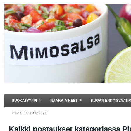
»
»
RUOKATYYPPI
RAAKA-AINEET
RUOAN ERITYISVAATI
RAVINTOLAKÄYNNIT
Kaikki postaukset kategoriassa
Pi