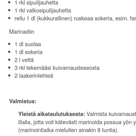
1 rkl sipulijauhetta
1 rkl valkosipulijauhetta
reilu 1 dl (kukkurallinen) ruskeaa sokeria, esim. far
Marinadiin
1 dl suolaa
1 dl sokeria
2 l vettä
3 rkl tekemääsi kuivamausteseosta
2 laakerinlehteä
Valmistus:
Yleistä aikataulutuksesta:
Valmista kuivamaust
illalla, jotta voit kätevästi marinoida possua yön 
(marinointiaika mieluiten ainakin 8 tuntia).