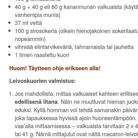
40 g + 40 g eli 80 g kananmunan valkuaista (käyt
vanhempia munia)
37 ml vettä
100 g sirosokeria (oikein hienojakoinen sokerilaatu
nopeammin)
vihreää elintarvikeväriä, tahnamaista tai jauhetta
1 limen raastettu kuori
Huom! Täytteen ohje erikseen alla!
Leivoskuorien valmistus:
Jos mahdollista, mittaa valkuaiset kahteen erillisee
edellisenä iltana
. Näin ne muuttuvat hieman juo
eduksi. Kyllä homman voi tehdä samanakin päivän
joka tapauksessa hyvissä ajoin huoneenlämpöön. O
vaa’alla mittaamisessa – valkuaista tarvitaan 2 x
tai 41 g. Nämä mittajutut ovat näitä macaron-leivok