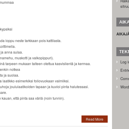
Raik
demummaa
sitru
AIK
 kypsiksi
AIKAJ
ada loppu neste tarkkaan pois kattilasta.
ittimella.
TEK
 ja anna sulaa.
namehu, muskotti ja valkopippuri).
Log i
nä tarpeen mukaan talteen otettua kasvislientä ja kermaa.
tenkin notkea
Entr
ta ja suolaa.
Com
a laatikko esimerkiksi foliovuokaan valmiiksi.
uhoja joululaatikoiden tapaan ja kuvioi pinta halutessasi.
Word
kare.
 kauan, että pinta saa väriä (noin tunnin).
Read More