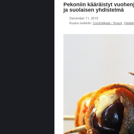
Pekoniin kääräistyt vuohenj
ja suolaisen yhdistelmä
December 11, 2015
Kuuluu luokkiin:
Cocktailpala / Snack
,
Hedel