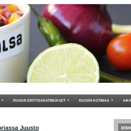
»
»
»
RUOAN ERITYISVAATIMUKSET
RUOAN KOTIMAA
AIK
oriassa
Juusto
MIM