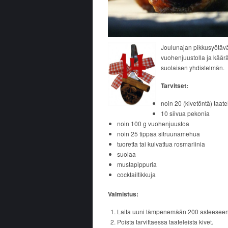
Joulunajan pikkusyötävät
vuohenjuustolla ja kää
suolaisen yhdistelmän.
Tarvitset:
noin 20 (kivetöntä) taate
10 siivua pekonia
noin 100 g vuohenjuustoa
noin 25 tippaa sitruunamehua
tuoretta tai kuivattua rosmariinia
suolaa
mustapippuria
cocktailtikkuja
Valmistus:
Laita uuni lämpenemään 200 asteeseen
Poista tarvittaessa taateleista kivet.