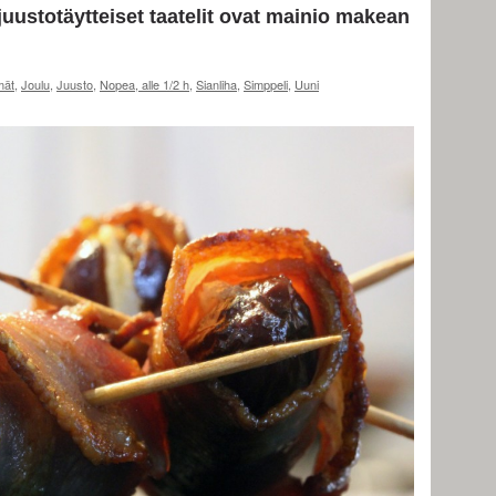
uustotäytteiset taatelit ovat mainio makean
mät
,
Joulu
,
Juusto
,
Nopea, alle 1/2 h
,
Sianliha
,
Simppeli
,
Uuni