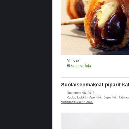
Mimosa
Ei kommentteja
Suolaisenmakeat piparit k
December 08, 2015
Kuuluu luokkiin:
Aperitiivit
,
Digestiivit
,
Jääkaa
Viinisuositukset ruoalle