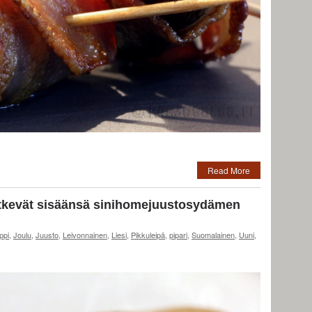
Read More
ätkevät sisäänsä sinihomejuustosydämen
ppi
,
Joulu
,
Juusto
,
Leivonnainen
,
Liesi
,
Pikkuleipä
,
pipari
,
Suomalainen
,
Uuni
,