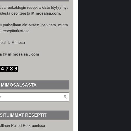
sa-ruokablogin reseptiarkisto löytyy nyt
udesta osoitteesta
Mimosalsa.com.
i parhaillaan aktiivisesti päivitetä, mutta
ii reseptiarkistona.
loa! T. Mimosa
a @ mimosalsa . com
I MIMOSALSASTA
SITUIMMAT RESEPTIT
llinen Pulled Pork uunissa