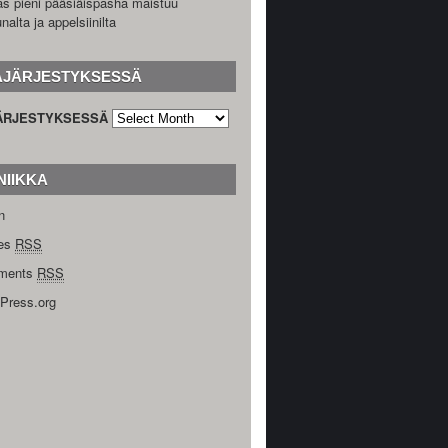
as pieni pääsiäispasha maistuu
unalta ja appelsiinilta
AJÄRJESTYKSESSÄ
ÄRJESTYKSESSÄ
NIIKKA
n
ies
RSS
ments
RSS
Press.org