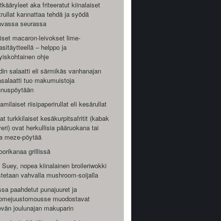
kääryleet aka friteeratut kiinalaiset
rullat kannattaa tehdä ja syödä
vassa seurassa
iset macaron-leivokset lime-
asitäytteellä – helppo ja
yiskohtainen ohje
din salaatti eli särmikäs vanhanajan
salaatti tuo makumuistoja
nnuspöytään
amilaiset riisipaperirullat eli kesärullat
t turkkilaiset kesäkurpitsafritit (kabak
ri) ovat herkullisia pääruokana tai
a meze-pöytää
orikanaa grillissä
Suey, nopea kiinalainen broileriwokki
tetaan vahvalla mushroom-soijalla
sa paahdetut punajuuret ja
homejuustomousse muodostavat
vän joulunajan makuparin