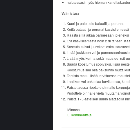
halutessasi myös hieman kanelia/kar
Valmistus:
Kuori ja paloittele bataatit ja perunat
Keitä bataatit ja perunat kasvisliemessä
Raasta sillä aikaa parmesaani pieneksi
Ota kasvisliemestä noin 2 dl talteen. Ka
Soseuta kuivat juurekset esim. sauvaseko
Lisää joukkoon voi ja parmesaaniraaste
Lisää myös kerma sekä mausteet (sitruu
Säädä koostumus sopivaksi, lisää nestei
Koostumus saa olla paksuhko mutta kui
Tarkista maku, lisää tarvittaessa maustei
Laatikon voi pakastaa tarvittaessa, kaad
Paistettaessa ripottele pinnalle korppuja
Pudottele pinnalle vielä muutama voino
Paista 175-asteisen uunin alatasolla niin
Mimosa
Ei kommentteja