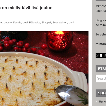
Mimosal
 on miellyttävä lisä joulun
tästä u
Blogia e
set
,
Juusto
,
Kasvis
,
Liesi
,
Pääruoka
,
Simppeli
,
Suomalainen
,
Uuni
se toim
Tervetu
mimos
ETS
SUO
Herku