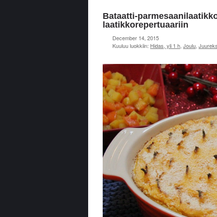
Bataatti-parmesaanilaatikko
laatikkorepertuaariin
December 14, 2015
Kuuluu luokkiin:
Hidas, yli 1 h
,
Joulu
,
Juurek