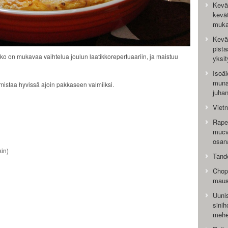
Kevät
kevät
muka
Kevä
pista
ko on mukavaa vaihtelua joulun laatikkorepertuaariin, ja maistuu
yksit
Isoäi
muna
mistaa hyvissä ajoin pakkaseen valmiiksi.
juha
Vietn
Rapea
mucve
osan
kin)
Tando
Chop 
maus
Uunis
sini
mehe