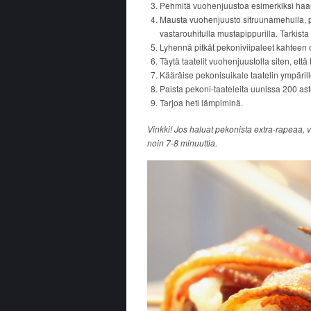
Pehmitä vuohenjuustoa esimerkiksi haa
Mausta vuohenjuusto sitruunamehulla, pien
vastarouhitulla mustapippurilla. Tarkist
Lyhennä pitkät pekoniviipaleet kahteen
Täytä taatelit vuohenjuustolla siten, ett
Kääräise pekonisuikale taatelin ympärille 
Paista pekoni-taateleita uunissa 200 as
Tarjoa heti lämpiminä.
Vinkki! Jos haluat pekonista extra-rapeaa, vo
noin 7-8 minuuttia.