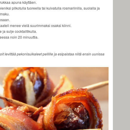
rukkaa apuna käyttäen.
iksi pilkotulla tuoreella tai kuivatulla rosmariinilla, suolalla ja
a maku.
 osaan.
ä taateli menee vielä suurimmaksi osaksi kiinni.
ja sulje cocktailtikulla.
teessa noin 20 minuuttia.
it levittää pekonisuikaleet pellille ja esipaistaa niitä ensin uunissa