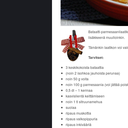
Bataatti-parmesaanilaatik
lisäkkeenä muulloinkin.
Tämänkin laatikon voi val
Tarvitset:
3 keskikokoista bataattia
(noin 2 isohkoa jauhoista perunaa)
noin 50 g voita
noin 100 g parmesaania (voi jättää pois
0,5 dl – 1 kermaa
kasvislientä keittämiseen
noin 1 tl sitruunamehua
suolaa
ripaus muskottia
ripaus valkopippuria
ripaus inkivääriä