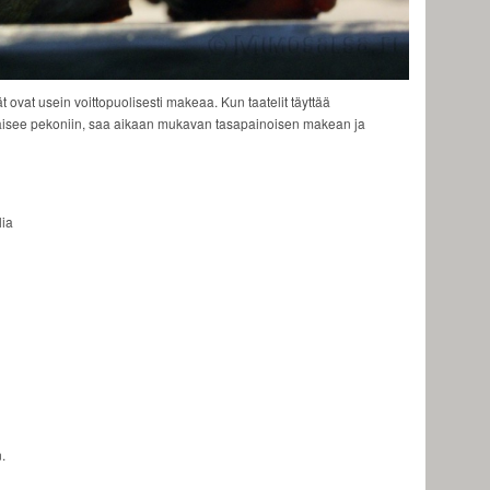
 ovat usein voittopuolisesti makeaa. Kun taatelit täyttää
räisee pekoniin, saa aikaan mukavan tasapainoisen makean ja
lia
.