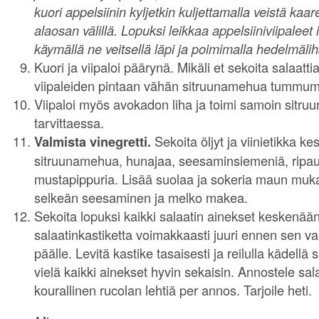
kuori appelsiinin kyljetkin kuljettamalla veistä kaar
alaosan välillä. Lopuksi leikkaa appelsiiniviipaleet i
käymällä ne veitsellä läpi ja poimimalla hedelmälih
Kuori ja viipaloi päärynä. Mikäli et sekoita salaattia 
viipaleiden pintaan vähän sitruunamehua tummum
Viipaloi myös avokadon liha ja toimi samoin sitr
tarvittaessa.
Valmista vinegretti.
Sekoita öljyt ja viinietikka k
sitruunamehua, hunajaa, seesaminsiemeniä, ripau
mustapippuria. Lisää suolaa ja sokeria maun muka
selkeän seesaminen ja melko makea.
Sekoita lopuksi kaikki salaatin ainekset keskenään
salaatinkastiketta voimakkaasti juuri ennen sen va
päälle. Levitä kastike tasaisesti ja reilulla kädellä s
vielä kaikki ainekset hyvin sekaisin. Annostele sal
kourallinen rucolan lehtiä per annos. Tarjoile heti.