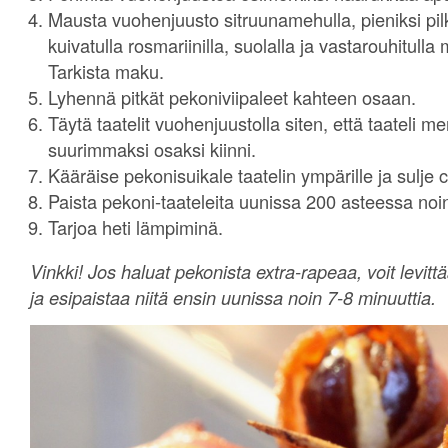
Mausta vuohenjuusto sitruunamehulla, pieniksi pilko
kuivatulla rosmariinilla, suolalla ja vastarouhitulla 
Tarkista maku.
Lyhennä pitkät pekoniviipaleet kahteen osaan.
Täytä taatelit vuohenjuustolla siten, että taateli m
suurimmaksi osaksi kiinni.
Kääräise pekonisuikale taatelin ympärille ja sulje co
Paista pekoni-taateleita uunissa 200 asteessa noin
Tarjoa heti lämpiminä.
Vinkki! Jos haluat pekonista extra-rapeaa, voit levittä
ja esipaistaa niitä ensin uunissa noin 7-8 minuuttia.