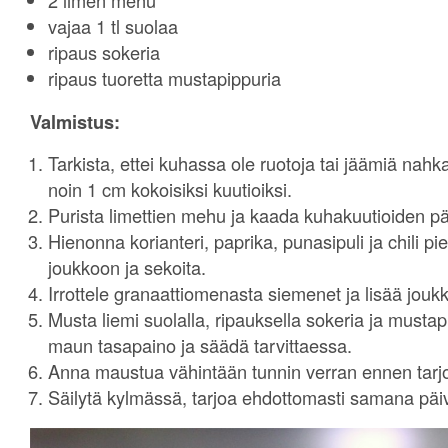
2 limen mehu
vajaa 1 tl suolaa
ripaus sokeria
ripaus tuoretta mustapippuria
Valmistus:
Tarkista, ettei kuhassa ole ruotoja tai jäämiä nah
noin 1 cm kokoisiksi kuutioiksi.
Purista limettien mehu ja kaada kuhakuutioiden pä
Hienonna korianteri, paprika, punasipuli ja chili p
joukkoon ja sekoita.
Irrottele granaattiomenasta siemenet ja lisää jouk
Musta liemi suolalla, ripauksella sokeria ja mustapi
maun tasapaino ja säädä tarvittaessa.
Anna maustua vähintään tunnin verran ennen tarjo
Säilytä kylmässä, tarjoa ehdottomasti samana päi