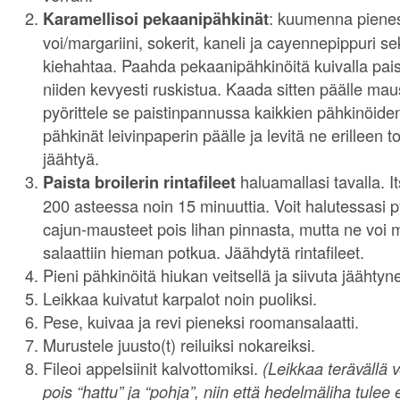
Karamellisoi pekaanipähkinät
: kuumenna pienes
voi/margariini, sokerit, kaneli ja cayennepippuri s
kiehahtaa. Paahda pekaanipähkinöitä kuivalla pais
niiden kevyesti ruskistua. Kaada sitten päälle maus
pyörittele se paistinpannussa kaikkien pähkinöide
pähkinät leivinpaperin päälle ja levitä ne erilleen 
jäähtyä.
Paista broilerin rintafileet
haluamallasi tavalla. It
200 asteessa noin 15 minuuttia. Voit halutessasi 
cajun-mausteet pois lihan pinnasta, mutta ne voi
salaattiin hieman potkua. Jäähdytä rintafileet.
Pieni pähkinöitä hiukan veitsellä ja siivuta jäähtynee
Leikkaa kuivatut karpalot noin puoliksi.
Pese, kuivaa ja revi pieneksi roomansalaatti.
Murustele juusto(t) reiluiksi nokareiksi.
Fileoi appelsiinit kalvottomiksi.
(Leikkaa terävällä ve
pois “hattu” ja “pohja”, niin että hedelmäliha tulee