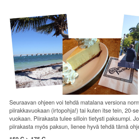
Seuraavan ohjeen voi tehdä matalana versiona nor
piirakkavuokaan (irtopohja!) tai kuten itse tein, 20
vuokaan. Piirakasta tulee silloin tietysti paksumpi. J
piirakasta myös paksun, lienee hyvä tehdä tämä ohj
150 C > 175 C