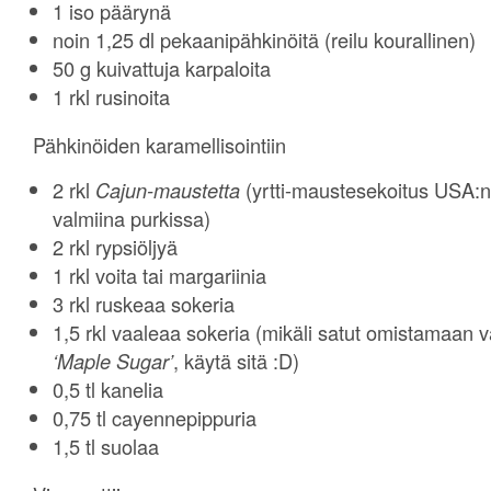
1 iso päärynä
noin 1,25 dl pekaanipähkinöitä (reilu kourallinen)
50 g kuivattuja karpaloita
1 rkl rusinoita
Pähkinöiden karamellisointiin
2 rkl
Cajun-maustetta
(yrtti-maustesekoitus USA:n 
valmiina purkissa)
2 rkl rypsiöljyä
1 rkl voita tai margariinia
3 rkl ruskeaa sokeria
1,5 rkl vaaleaa sokeria (mikäli satut omistamaan 
‘Maple Sugar’
, käytä sitä :D)
0,5 tl kanelia
0,75 tl cayennepippuria
1,5 tl suolaa