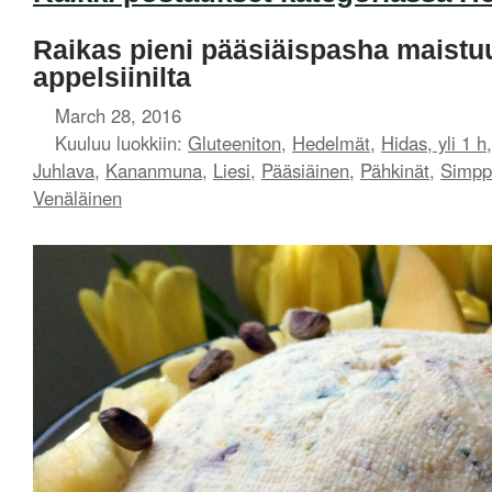
Raikas pieni pääsiäispasha maistuu
appelsiinilta
March 28, 2016
Kuuluu luokkiin:
Gluteeniton
,
Hedelmät
,
Hidas, yli 1 h
Juhlava
,
Kananmuna
,
Liesi
,
Pääsiäinen
,
Pähkinät
,
Simpp
Venäläinen