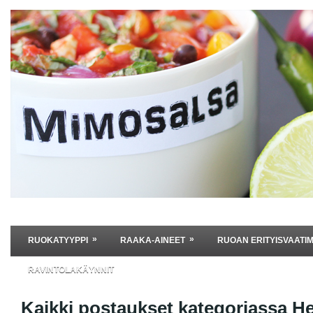
»
»
RUOKATYYPPI
RAAKA-AINEET
RUOAN ERITYISVAATI
RAVINTOLAKÄYNNIT
Kaikki postaukset kategoriassa
He