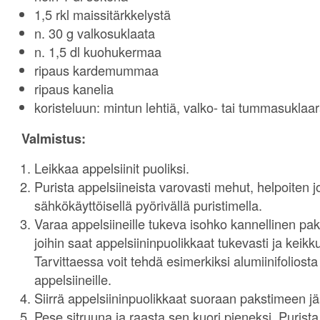
1,5 rkl maissitärkkelystä
n. 30 g valkosuklaata
n. 1,5 dl kuohukermaa
ripaus kardemummaa
ripaus kanelia
koristeluun: mintun lehtiä, valko- tai tummasuklaa
Valmistus:
Leikkaa appelsiinit puoliksi.
Purista appelsiineista varovasti mehut, helpoiten jo
sähkökäyttöisellä pyörivällä puristimella.
Varaa appelsiineille tukeva isohko kannellinen paka
joihin saat appelsiininpuolikkaat tukevasti ja keik
Tarvittaessa voit tehdä esimerkiksi alumiinifoliosta
appelsiineille.
Siirrä appelsiininpuolikkaat suoraan pakstimeen j
Pese sitruuna ja raasta sen kuori pieneksi. Purist