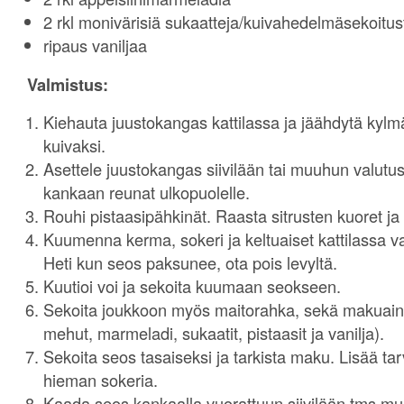
2 rkl monivärisiä sukaatteja/kuivahedelmäsekoitus
ripaus vaniljaa
Valmistus:
Kiehauta juustokangas kattilassa ja jäähdytä kyl
kuivaksi.
Asettele juustokangas siivilään tai muuhun valutus
kankaan reunat ulkopuolelle.
Rouhi pistaasipähkinät. Raasta sitrusten kuoret ja
Kuumenna kerma, sokeri ja keltuaiset kattilassa var
Heti kun seos paksunee, ota pois levyltä.
Kuutioi voi ja sekoita kuumaan seokseen.
Sekoita joukkoon myös maitorahka, sekä makuainee
mehut, marmeladi, sukaatit, pistaasit ja vanilja).
Sekoita seos tasaiseksi ja tarkista maku. Lisää tar
hieman sokeria.
Kaada seos kankaalla vuorattuun siivilään tms mu