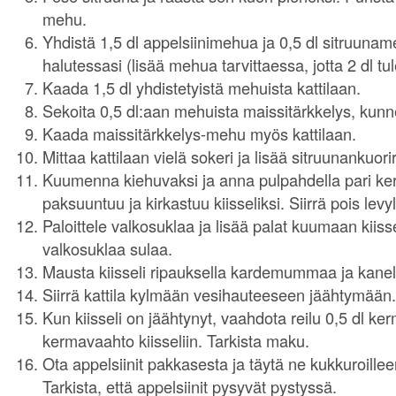
mehu.
Yhdistä 1,5 dl appelsiinimehua ja 0,5 dl sitruunam
halutessasi (lisää mehua tarvittaessa, jotta 2 dl tu
Kaada 1,5 dl yhdistetyistä mehuista kattilaan.
Sekoita 0,5 dl:aan mehuista maissitärkkelys, kunn
Kaada maissitärkkelys-mehu myös kattilaan.
Mittaa kattilaan vielä sokeri ja lisää sitruunankuori
Kuumenna kiehuvaksi ja anna pulpahdella pari ke
paksuuntuu ja kirkastuu kiisseliksi. Siirrä pois levyl
Paloittele valkosuklaa ja lisää palat kuumaan kiiss
valkosuklaa sulaa.
Mausta kiisseli ripauksella kardemummaa ja kanel
Siirrä kattila kylmään vesihauteeseen jäähtymään.
Kun kiisseli on jäähtynyt, vaahdota reilu 0,5 dl ke
kermavaahto kiisseliin. Tarkista maku.
Ota appelsiinit pakkasesta ja täytä ne kukkuroilleen
Tarkista, että appelsiinit pysyvät pystyssä.