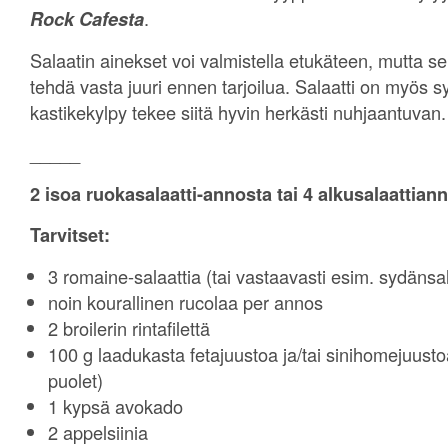
.
Rock Cafesta
Salaatin ainekset voi valmistella etukäteen, mutta s
tehdä vasta juuri ennen tarjoilua. Salaatti on myös sy
kastikekylpy tekee siitä hyvin herkästi nuhjaantuvan.
_____
2 isoa ruokasalaatti-annosta tai 4 alkusalaattian
Tarvitset:
3 romaine-salaattia (tai vastaavasti esim. sydänsal
noin kourallinen rucolaa per annos
2 broilerin rintafilettä
100 g laadukasta fetajuustoa ja/tai sinihomejuustoa
puolet)
1 kypsä avokado
2 appelsiinia