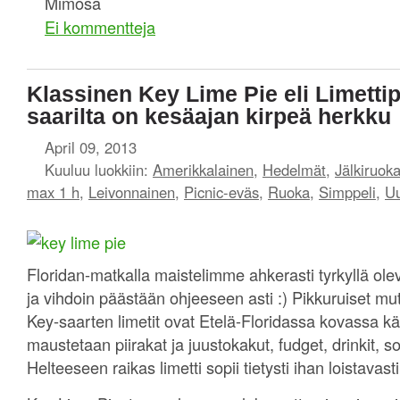
Mimosa
Ei kommentteja
Klassinen Key Lime Pie eli Limettip
saarilta on kesäajan kirpeä herkku
April 09, 2013
Kuuluu luokkiin:
Amerikkalainen
,
Hedelmät
,
Jälkiruok
max 1 h
,
Leivonnainen
,
Picnic-eväs
,
Ruoka
,
Simppeli
,
Uu
Floridan-matkalla maistelimme ahkerasti tyrkyllä olev
ja vihdoin päästään ohjeeseen asti :) Pikkuruiset m
Key-saarten limetit ovat Etelä-Floridassa kovassa käy
maustetaan piirakat ja juustokakut, fudget, drinkit, so
Helteeseen raikas limetti sopii tietysti ihan loistavasti