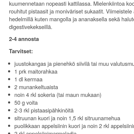
kuumennetaan nopeasti kattilassa. Mielenkiintoa k
rouhitut pistaasit ja moniväriset sukaatit. Viimeistele
hedelmillä kuten mangolla ja ananaksella sekä halut
digestivekekseillä.
2-4 annosta
Tarvitset:
juustokangas ja pienehkö siivilä tai muu valutusmu
1 prk maitorahkaa
1 dl kermaa
2 munankeltuaista
noin 4 rkl sokeria (tai maun mukaan)
50 g voita
2-3 rkl pistaasipähkinöitä
sitruunan kuori ja noin 1,5 rkl sitruunamehua
puolikkaan appelsiinin kuori ja noin 2 rkl appelsii
2 rkl appelsiinimarmeladia