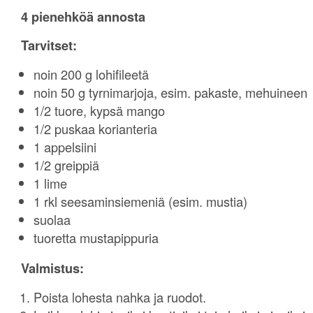
4 pienehköä annosta
Tarvitset:
noin 200 g lohifileetä
noin 50 g tyrnimarjoja, esim. pakaste, mehuineen
1/2 tuore, kypsä mango
1/2 puskaa korianteria
1 appelsiini
1/2 greippiä
1 lime
1 rkl seesaminsiemeniä (esim. mustia)
suolaa
tuoretta mustapippuria
Valmistus:
Poista lohesta nahka ja ruodot.