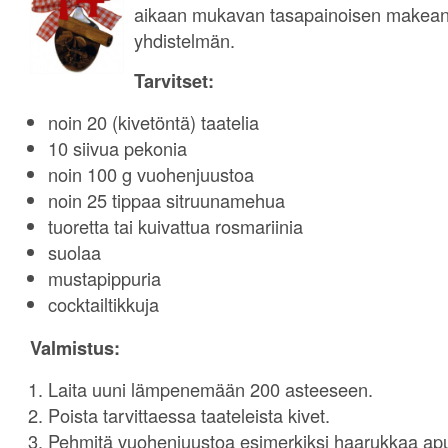
aikaan mukavan tasapainoisen makean 
yhdistelmän.
Tarvitset:
noin 20 (kivetöntä) taatelia
10 siivua pekonia
noin 100 g vuohenjuustoa
noin 25 tippaa sitruunamehua
tuoretta tai kuivattua rosmariinia
suolaa
mustapippuria
cocktailtikkuja
Valmistus:
Laita uuni lämpenemään 200 asteeseen.
Poista tarvittaessa taateleista kivet.
Pehmitä vuohenjuustoa esimerkiksi haarukkaa ap