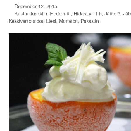
December 12, 2015
Kuuluu luokkiin:
Hedelmät
,
Hidas, yli 1 h
,
Jäätelö
,
Jäl
Keskivertotaidot
,
Liesi
,
Munaton
,
Pakastin