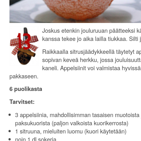
Joskus etenkin jouluruuan päätteeksi käy
kanssa tekee jo aika lailla tiukkaa. Silti 
Raikkaalla sitrusjäädykkeellä täytetyt a
sopivan keveä herkku, jossa jouluisuu
kaneli. Appelsiinit voi valmistaa hyviss
pakkaseen.
6 puolikasta
Tarvitset:
3 appelsiinia, mahdollisimman tasaisen muotoista 
paksukuorista (paljon valkoista kuorikerrosta)
1 sitruuna, mieluiten luomu (kuori käytetään)
noin 1 dl sokeria