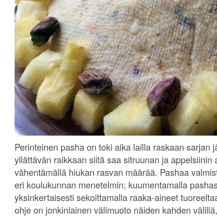
Perinteinen pasha on toki aika lailla raskaan sarjan j
yllättävän raikkaan siitä saa sitruunan ja appelsiinin 
vähentämällä hiukan rasvan määrää. Pashaa valmis
eri koulukunnan menetelmin; kuumentamalla pashase
yksinkertaisesti sekoittamalla raaka-aineet tuoreel
ohje on jonkinlainen välimuoto näiden kahden välillä,