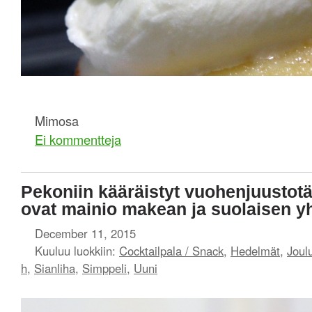
Mimosa
Ei kommentteja
Pekoniin kääräistyt vuohenjuustotäy
ovat mainio makean ja suolaisen y
December 11, 2015
Kuuluu luokkiin:
Cocktailpala / Snack
,
Hedelmät
,
Joul
h
,
Sianliha
,
Simppeli
,
Uuni