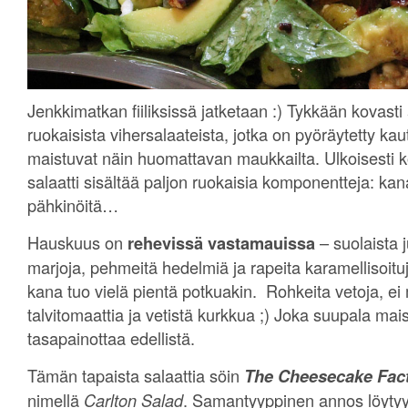
Jenkkimatkan fiiliksissä jatketaan :) Tykkään kovasti 
ruokaisista vihersalaateista, jotka on pyöräytetty kau
maistuvat näin huomattavan maukkailta. Ulkoisesti k
salaatti sisältää paljon ruokaisia komponentteja: kan
pähkinöitä…
Hauskuus on
rehevissä vastamauissa
– suolaista 
marjoja, pehmeitä hedelmiä ja rapeita karamellisoitu
kana tuo vielä pientä potkuakin. Rohkeita vetoja, ei
talvitomaattia ja vetistä kurkkua ;) Joka suupala mais
tasapainottaa edellistä.
Tämän tapaista salaattia söin
The Cheesecake Fac
nimellä
Carlton Salad
. Samantyyppinen annos löyty