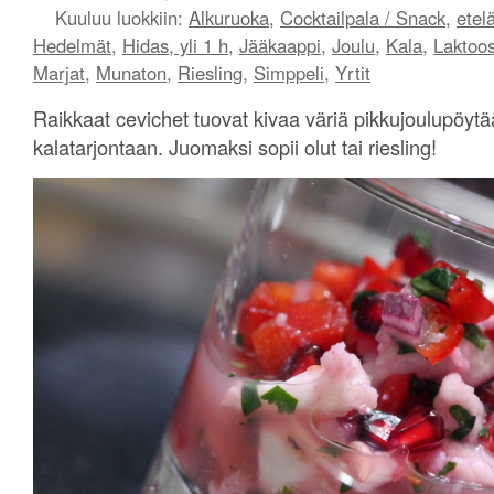
Kuuluu luokkiin:
Alkuruoka
,
Cocktailpala / Snack
,
etel
Hedelmät
,
Hidas, yli 1 h
,
Jääkaappi
,
Joulu
,
Kala
,
Laktoos
Marjat
,
Munaton
,
Riesling
,
Simppeli
,
Yrtit
Raikkaat cevichet tuovat kivaa väriä pikkujoulupöytää
kalatarjontaan. Juomaksi sopii olut tai riesling!