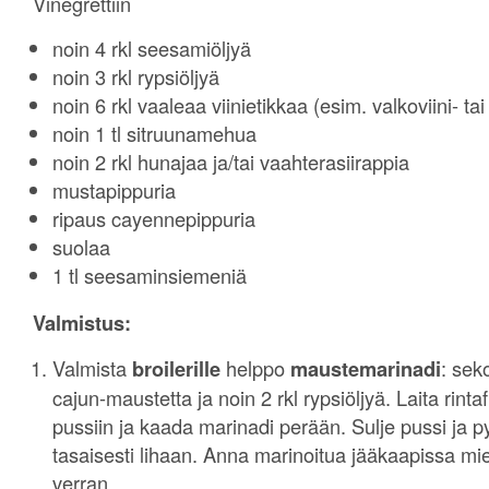
Vinegrettiin
noin 4 rkl seesamiöljyä
noin 3 rkl rypsiöljyä
noin 6 rkl vaaleaa viinietikkaa (esim. valkoviini- tai s
noin 1 tl sitruunamehua
noin 2 rkl hunajaa ja/tai vaahterasiirappia
mustapippuria
ripaus cayennepippuria
suolaa
1 tl seesaminsiemeniä
Valmistus:
Valmista
broilerille
helppo
maustemarinadi
: sek
cajun-maustetta ja noin 2 rkl rypsiöljyä. Laita rintaf
pussiin ja kaada marinadi perään. Sulje pussi ja p
tasaisesti lihaan. Anna marinoitua jääkaapissa mie
verran.