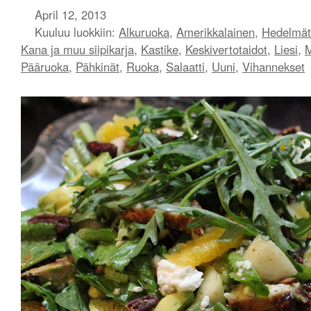
April 12, 2013
Kuuluu luokkiin:
Alkuruoka
,
Amerikkalainen
,
Hedelmät
Kana ja muu siipikarja
,
Kastike
,
Keskivertotaidot
,
Liesi
,
M
Pääruoka
,
Pähkinät
,
Ruoka
,
Salaatti
,
Uuni
,
Vihannekset