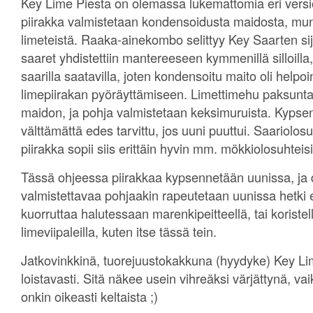
Key Lime Piesta on olemassa lukemattomia eri versio
piirakka valmistetaan kondensoidusta maidosta, mun
limeteistä. Raaka-ainekombo selittyy Key Saarten sij
saaret yhdistettiin mantereeseen kymmenillä silloilla, 
saarilla saatavilla, joten kondensoitu maito oli helpo
limepiirakan pyöräyttämiseen. Limettimehu paksun
maidon, ja pohja valmistetaan keksimuruista. Kypsent
välttämättä edes tarvittu, jos uuni puuttui. Saariolosu
piirakka sopii siis erittäin hyvin mm. mökkiolosuhteisi
Tässä ohjeessa piirakkaa kypsennetään uunissa, ja 
valmistettavaa pohjaakin rapeutetaan uunissa hetki 
kuorruttaa halutessaan marenkipeitteellä, tai koriste
limeviipaleilla, kuten itse tässä tein.
Jatkovinkkinä, tuorejuustokakkuna (hyydyke) Key Li
loistavasti. Sitä näkee usein vihreäksi värjättynä, 
onkin oikeasti keltaista ;)