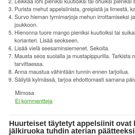
Leikkaa lohi pieniksi kuutioiksi tai ohuiksi pieniksi s
Purista mehut appelsiinista, greipistä ja limestä, 
Survo hieman tyrnimarjoja mehun irrottamiseksi ja
joukkoon.
Hienonna tuore mango pieniksi kuutioiksi tai suik
korianteri. Lisää seokseen.
Lisää vielä seesaminsiemenet. Sekoita.
Mausta seos suolalla ja mustapippurilla. Tarkista
tarvittaessa.
Anna maustua vähintään tunnin ennen tarjoilua.
Säilytä kylmässä, tarjoa ehdottomasti samana päi
Mimosa
Ei kommentteja
Huurteiset täytetyt appelsiinit ovat
jälkiruoka tuhdin aterian päätteeksi