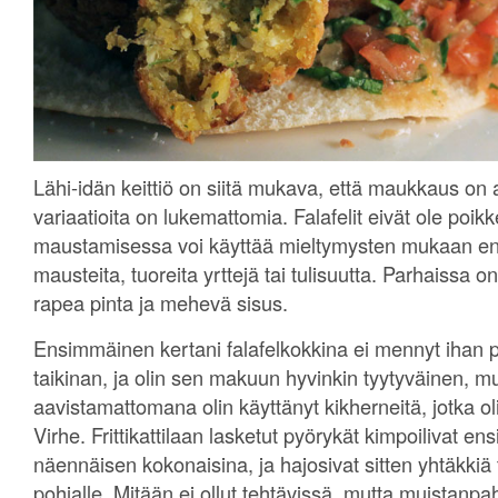
Lähi-idän keittiö on siitä mukava, että maukkaus on a
variaatioita on lukemattomia. Falafelit eivät ole poik
maustamisessa voi käyttää mieltymysten mukaan e
mausteita, tuoreita yrttejä tai tulisuutta. Parhaissa 
rapea pinta ja mehevä sisus.
Ensimmäinen kertani falafelkokkina ei mennyt ihan p
taikinan, ja olin sen makuun hyvinkin tyytyväinen, m
aavistamattomana olin käyttänyt kikherneitä, jotka oli
Virhe. Frittikattilaan lasketut pyörykät kimpoilivat en
näennäisen kokonaisina, ja hajosivat sitten yhtäkkiä 
pohjalle. Mitään ei ollut tehtävissä, mutta muistanpah