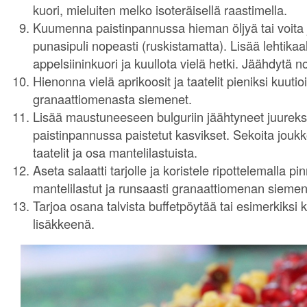
kuori, mieluiten melko isoteräisellä raastimella.
Kuumenna paistinpannussa hieman öljyä tai voita j
punasipuli nopeasti (ruskistamatta). Lisää lehtikaal
appelsiininkuori ja kuullota vielä hetki. Jäähdytä n
Hienonna vielä aprikoosit ja taatelit pieniksi kuutio
granaattiomenasta siemenet.
Lisää maustuneeseen bulguriin jäähtyneet juureks
paistinpannussa paistetut kasvikset. Sekoita joukko
taatelit ja osa mantelilastuista.
Aseta salaatti tarjolle ja koristele ripottelemalla pin
mantelilastut ja runsaasti granaattiomenan siemen
Tarjoa osana talvista buffetpöytää tai esimerkiksi
lisäkkeenä.