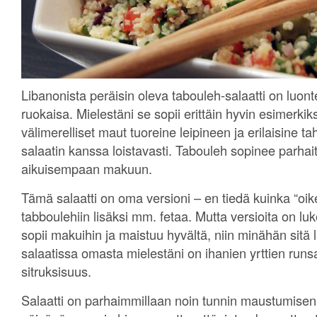
Libanonista peräisin oleva tabouleh-salaatti on luon
ruokaisa. Mielestäni se sopii erittäin hyvin esimerkik
välimerelliset maut tuoreine leipineen ja erilaisine t
salaatin kanssa loistavasti. Tabouleh sopinee parha
aikuisempaan makuun.
Tämä salaatti on oma versioni – en tiedä kuinka “oik
tabboulehiin lisäksi mm. fetaa. Mutta versioita on l
sopii makuihin ja maistuu hyvältä, niin minähän sitä l
salaatissa omasta mielestäni on ihanien yrttien run
sitruksisuus.
Salaatti on parhaimmillaan noin tunnin maustumise