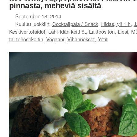
pinnasta, meheviä sisältä
September 18, 2014
Kuuluu luokkiin:
Cocktailpala / Snack
,
Hidas, yli 1 h
,
J
Keskivertotaidot
,
Lähi-Idän keittiöt
,
Laktoositon
,
Liesi
,
Mu
tai tehosekoitin
,
Vegaani
,
Vihannekset
,
Yrtit