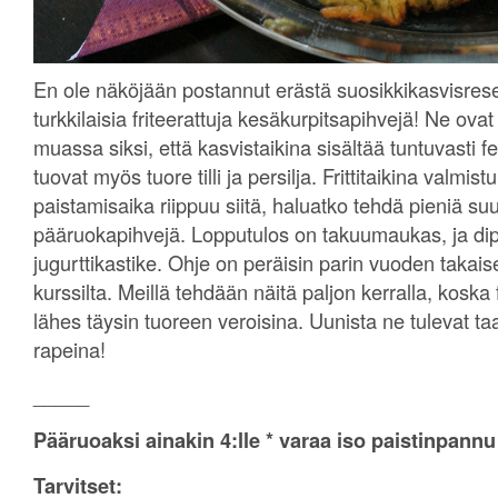
En ole näköjään postannut erästä suosikkikasvisresep
turkkilaisia friteerattuja kesäkurpitsapihvejä! Ne ov
muassa siksi, että kasvistaikina sisältää tuntuvasti
tuovat myös tuore tilli ja persilja. Frittitaikina valmist
paistamisaika riippuu siitä, haluatko tehdä pieniä s
pääruokapihvejä. Lopputulos on takuumaukas, ja dip
jugurttikastike. Ohje on peräisin parin vuoden takaise
kurssilta. Meillä tehdään näitä paljon kerralla, koska 
lähes täysin tuoreen veroisina. Uunista ne tulevat taa
rapeina!
_____
Pääruoaksi ainakin 4:lle * varaa iso paistinpann
Tarvitset: