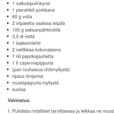
1 valkosipulinkynsi
1 pienehkö porkkana
60 g voita
2 viipaletta vaaleaa leipää
100 g saksanpähkinöitä
3,5 dl vettä
1 laakerinlehti
2 neilikkaa kokonaisena
1 rkl paprikajauhetta
1 tl cayennepippuria
(pari rouhaisua chilimyllystä)
ripaus timjamia
mustapippuria myllystä
suolaa
Valmistus:
Puhdista rintafileet tarvittaessa ja leikkaa ne mu