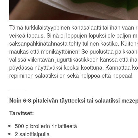
Tämä turkkilaistyyppinen kanasalaatti tai ihan vaan r
veikeä tapaus. Siinä ei loppujen lopuksi ole paljon 
saksanpähkinätahnasta tehty tulinen kastike. Kuitenk
maukas että monikäyttöinen! Se puolustaa paikkaans
välissä viilentävän jugurttikastikkeen kanssa että i
pöydässä näyttäväksi keoksi koottuna. Kannattaa kok
repiminen salaatiksi on sekä helppoa että nopeaa!
_____
Noin 6-8 pitaleivän täytteeksi tai salaatiksi mez
Tarvitset:
500 g broilerin rintafileetä
2 salottisipulia