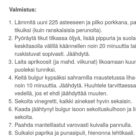
Valmistus:
Lämmitä uuni 225 asteeseen ja pilko porkkana, pal
tikuiksi (kuin ranskalaisia perunoita).
Pyöräytä tikut tilkassa öljyä, lisää pippuria ja su
keskitasolla välillä käännellen noin 20 minuuttia ta
ruskistuvat sopivasti. Jäähdytä.
Laita aprikoosit (ja mahd. viikunat) likoamaan ku
puoleksi tunniksi.
Keitä bulgur kypsäksi sahramilla maustetussa liha-
noin 10 minuuttia. Jäähdytä. Huuhtele tarvittaessa
vedellä, jos et ehdi jäähdyttää muuten.
Sekoita vinegretti, kaikki ainekset hyvin sekaisin.
Kaada jäähtynyt bulgur isoon sekoituskulhoon ja li
sekoita.
Paahda mantelilastut varovasti kuivalla pannulla.
Suikaloi paprika ja punasipuli, hienonna lehtikaali