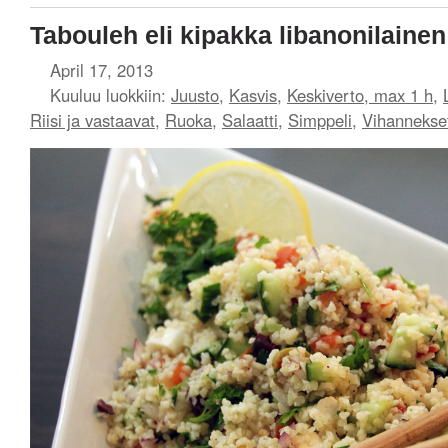
Tabouleh eli kipakka libanonilainen
April 17, 2013
Kuuluu luokkiin:
Juusto
,
Kasvis
,
Keskiverto, max 1 h
,
Riisi ja vastaavat
,
Ruoka
,
Salaatti
,
Simppeli
,
Vihannekse