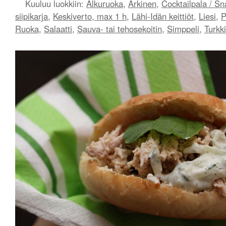
Kuuluu luokkiin:
Alkuruoka
,
Arkinen
,
Cocktailpala / Sn
siipikarja
,
Keskiverto, max 1 h
,
Lähi-Idän keittiöt
,
Liesi
,
P
Ruoka
,
Salaatti
,
Sauva- tai tehosekoitin
,
Simppeli
,
Turkk