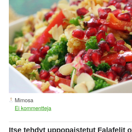
Mimosa
Ei kommentteja
Itse tehdyt uppopaistetut Falafelit o