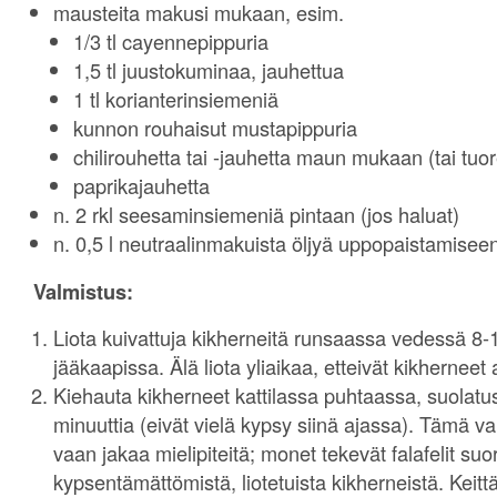
mausteita makusi mukaan, esim.
1/3 tl cayennepippuria
1,5 tl juustokuminaa, jauhettua
1 tl korianterinsiemeniä
kunnon rouhaisut mustapippuria
chilirouhetta tai -jauhetta maun mukaan (tai tuore
paprikajauhetta
n. 2 rkl seesaminsiemeniä pintaan (jos haluat)
n. 0,5 l neutraalinmakuista öljyä uppopaistamisee
Valmistus:
Liota kuivattuja kikherneitä runsaassa vedessä 8-1
jääkaapissa. Älä liota yliaikaa, etteivät kikherneet
Kiehauta kikherneet kattilassa puhtaassa, suolat
minuuttia (eivät vielä kypsy siinä ajassa). Tämä va
vaan jakaa mielipiteitä; monet tekevät falafelit su
kypsentämättömistä, liotetuista kikherneistä. Keit