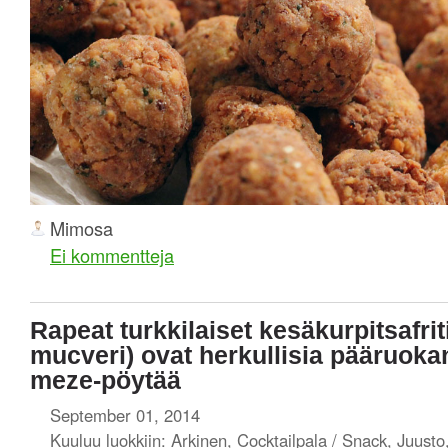
Mimosa
Ei kommentteja
Rapeat turkkilaiset kesäkurpitsafrit
mucveri) ovat herkullisia pääruoka
meze-pöytää
September 01, 2014
Kuuluu luokkiin:
Arkinen
,
Cocktailpala / Snack
,
Juusto