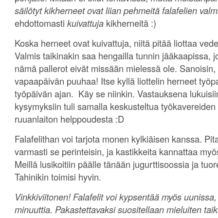
säilötyt kikherneet ovat liian pehmeitä falafelien val
ehdottomasti
kuivattuja
kikherneitä :)
Koska herneet ovat kuivattuja, niitä pitää liottaa ved
Valmis taikinakin saa hengailla tunnin jääkaapissa, 
nämä pallerot eivät missään mielessä ole. Sanoisin,
vapaapäivän puuhaa! Itse kyllä liottelin herneet työp
työpäivän ajan. Käy se niinkin. Vastauksena lukuisiin
kysymyksiin tuli samalla keskusteltua työkavereiden 
ruuanlaiton helppoudesta :D
Falafelithan voi tarjota monen kylkiäisen kanssa. Pita
varmasti se perinteisin, ja kastikkeita kannattaa myö
Meillä lusikoitiin päälle tänään jugurttisoossia ja tuo
Tahinikin toimisi hyvin.
Vinkkiviitonen! Falafelit voi kypsentää myös uunissa
minuuttia. Pakastettavaksi suositellaan mieluiten taik