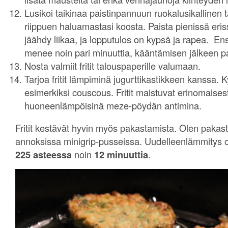
Lusikoi taikinaa paistinpannuun ruokalusikallinen ta
riippuen haluamastasi koosta. Paista pienissä eris
jäähdy liikaa, ja lopputulos on kypsä ja rapea. 
menee noin pari minuuttia, kääntämisen jälkeen p
Nosta valmiit fritit talouspaperille valumaan.
Tarjoa fritit lämpiminä jugurttikastikkeen kanssa. 
esimerkiksi couscous. Fritit maistuvat erinomaises
huoneenlämpöisinä meze-pöydän antimina.
Fritit kestävät hyvin myös pakastamista. Olen pakast
annoksissa minigrip-pusseissa. Uudelleenlämmitys 
225 asteessa
noin
12 minuuttia
.