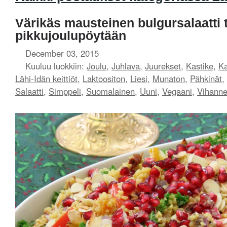
Värikäs mausteinen bulgursalaatti 
pikkujoulupöytään
December 03, 2015
Kuuluu luokkiin:
Joulu
,
Juhlava
,
Juurekset
,
Kastike
,
Ka
Lähi-Idän keittiöt
,
Laktoositon
,
Liesi
,
Munaton
,
Pähkinät
,
Salaatti
,
Simppeli
,
Suomalainen
,
Uuni
,
Vegaani
,
Vihanne