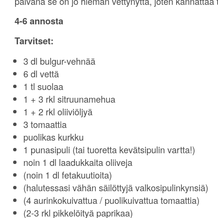
päivänä se on jo hieman vettynyttä, joten kannattaa ta
4-6 annosta
Tarvitset:
3 dl bulgur-vehnää
6 dl vettä
1 tl suolaa
1 + 3 rkl sitruunamehua
1 + 2 rkl oliiviöljyä
3 tomaattia
puolikas kurkku
1 punasipuli (tai tuoretta kevätsipulin vartta!)
noin 1 dl laadukkaita oliiveja
(noin 1 dl fetakuutioita)
(halutessasi vähän säilöttyjä valkosipulinkynsiä)
(4 aurinkokuivattua / puolikuivattua tomaattia)
(2-3 rkl pikkelöityä paprikaa)