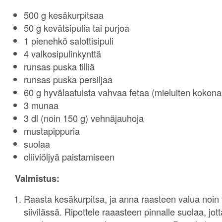
500 g kesäkurpitsaa
50 g kevätsipulia tai purjoa
1 pienehkö salottisipuli
4 valkosipulinkynttä
runsas puska tilliä
runsas puska persiljaa
60 g hyvälaatuista vahvaa fetaa (mieluiten kokon
3 munaa
3 dl (noin 150 g) vehnäjauhoja
mustapippuria
suolaa
oliiviöljyä paistamiseen
Valmistus:
Raasta kesäkurpitsa, ja anna raasteen valua noin 
siivilässä. Ripottele raaasteen pinnalle suolaa, jot