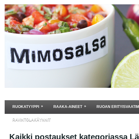
»
»
RUOKATYYPPI
RAAKA-AINEET
RUOAN ERITYISVAATI
RAVINTOLAKÄYNNIT
Kaikki postaukset kategoriassa
Lä