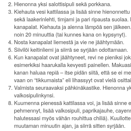
Hienonna yksi salottisipuli sekä porkkana.
Kiehauta vesi kattilassa ja lisää sinne hienonnettu
sekä laakerinlehti, timjami ja pari ripausta suolaa
kanapalat. Kiehauta ja alenna lämpöä sen jälkeen. K
noin 20 minuuttia (tai kunnes kana on kypsynyt).
Nosta kanapalat liemestä ja vie ne jäähtymään.
Siivilöi keitinliemi ja siirrä se syrjään odottamaan.
Kun kanapalat ovat jäähtyneet, revi ne pieniksi jok
esimerkiksi haarukalla kevyesti painellen. Makuasi
kanan haluaa repiä – itse pidän siitä, että se ei 
vaan on “tikkumaista” eli lihassyyt ovat vielä osittai
Valmista seuraavaksi pähkinäkastike. Hienonna yksi
valkosipulinkynsi.
Kuumenna pienessä kattilassa voi, ja lisää sinne e
pehmennyt, lisää valkosipuli, paprikajauhe, cayenn
halutessasi myös vähän rouhittua chiliä). Kuullotte
muutaman minuutin ajan, ja siirrä sitten syrjään.