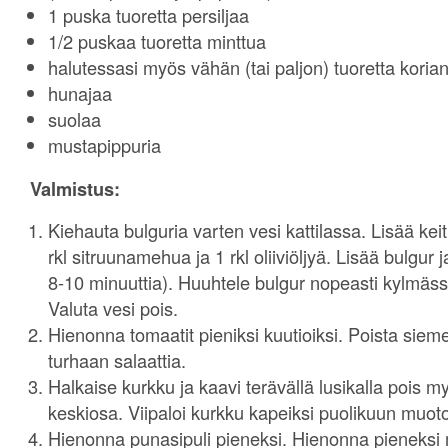
1 puska tuoretta persiljaa
1/2 puskaa tuoretta minttua
halutessasi myös vähän (tai paljon) tuoretta korian
hunajaa
suolaa
mustapippuria
Valmistus:
Kiehauta bulguria varten vesi kattilassa. Lisää keit
rkl sitruunamehua ja 1 rkl oliiviöljyä. Lisää bulgur 
8-10 minuuttia). Huuhtele bulgur nopeasti kylmäss
Valuta vesi pois.
Hienonna tomaatit pieniksi kuutioiksi. Poista sieme
turhaan salaattia.
Halkaise kurkku ja kaavi terävällä lusikalla pois 
keskiosa. Viipaloi kurkku kapeiksi puolikuun muotois
Hienonna punasipuli pieneksi. Hienonna pieneksi my