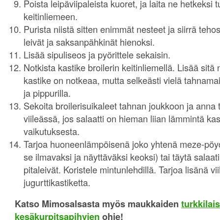
Poista leipäviipaleista kuoret, ja laita ne hetkeks
keitinliemeen.
Purista niistä sitten enimmät nesteet ja siirrä teh
leivät ja saksanpähkinät hienoksi.
Lisää sipuliseos ja pyörittele sekaisin.
Notkista kastike broilerin keitinliemellä. Lisää sitä
kastike on notkeaa, mutta selkeästi vielä tahnamai
ja pippurilla.
Sekoita broilerisuikaleet tahnan joukkoon ja anna 
viileässä, jos salaatti on hieman liian lämmintä ka
vaikutuksesta.
Tarjoa huoneenlämpöisenä joko yhtenä meze-pöy
se ilmavaksi ja näyttäväksi keoksi) tai täytä salaat
pitaleivät. Koristele mintunlehdillä. Tarjoa lisänä vi
jugurttikastiketta.
Katso Mimosalsasta myös maukkaiden
turkkilai
kesäkurpitsapihvien
ohje!