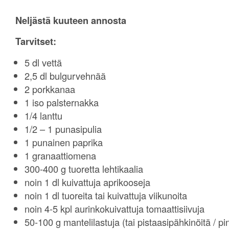
Neljästä kuuteen annosta
Tarvitset:
5 dl vettä
2,5 dl bulgurvehnää
2 porkkanaa
1 iso palsternakka
1/4 lanttu
1/2 – 1 punasipulia
1 punainen paprika
1 granaattiomena
300-400 g tuoretta lehtikaalia
noin 1 dl kuivattuja aprikooseja
noin 1 dl tuoreita tai kuivattuja viikunoita
noin 4-5 kpl aurinkokuivattuja tomaattisiivuja
50-100 g mantelilastuja (tai pistaasipähkinöitä / p