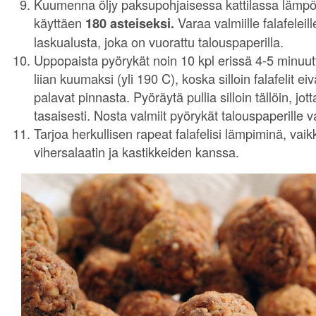
Kuumenna öljy paksupohjaisessa kattilassa lämpö
käyttäen
180 asteiseksi.
Varaa valmiille falafele
laskualusta, joka on vuorattu talouspaperilla.
Uppopaista pyörykät noin 10 kpl erissä 4-5 minuutt
liian kuumaksi (yli 190 C), koska silloin falafelit e
palavat pinnasta. Pyöräytä pullia silloin tällöin, jot
tasaisesti. Nosta valmiit pyörykät talouspaperille 
Tarjoa herkullisen rapeat falafelisi lämpiminä, vaik
vihersalaatin ja kastikkeiden kanssa.