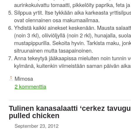
aurinkokuivattu tomaatti, pikkelöity paprika, feta ja
Silppua yrtit. Itse tykkään aika karkeasta yrttisilpust
ovat olennainen osa makumaailmaa.
Yhdistä kaikki ainekset keskenään. Mausta salaatt
(noin 3 rkl), oliiviöljyllä (noin 2 rkl), hunajalla, suol
mustapippurilla. Sekoita hyvin. Tarkista maku, jonka
sitruunainen mutta tasapainoinen.
Anna tekeytyä jääkaapissa mieluiten noin tunnin v
kylmänä, kuitenkin viimeistään saman päivän aika
Mimosa
2 kommenttia
Tulinen kanasalaatti ‘cerkez tavugu’
pulled chicken
September 23, 2012