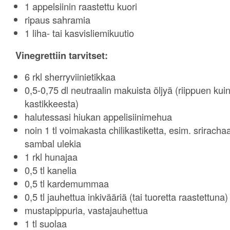
1 appelsiinin raastettu kuori
ripaus sahramia
1 liha- tai kasvisliemikuutio
Vinegrettiin tarvitset:
6 rkl sherryviinietikkaa
0,5-0,75 dl neutraalin makuista öljyä (riippuen kui
kastikkeesta)
halutessasi hiukan appelisiinimehua
noin 1 tl voimakasta chilikastiketta, esim. srirachaa,
sambal ulekia
1 rkl hunajaa
0,5 tl kanelia
0,5 tl kardemummaa
0,5 tl jauhettua inkivääriä (tai tuoretta raastettuna)
mustapippuria, vastajauhettua
1 tl suolaa