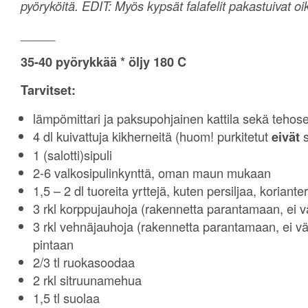
pyöryköitä. EDIT: Myös kypsät falafelit pakastuivat oik
_____
35-40 pyörykkää * öljy 180 C
Tarvitset:
lämpömittari ja paksupohjainen kattila sekä tehose
4 dl kuivattuja kikherneitä (huom! purkitetut
eivät
s
1 (salotti)sipuli
2-6 valkosipulinkynttä, oman maun mukaan
1,5 – 2 dl tuoreita yrttejä, kuten persiljaa, koriante
3 rkl korppujauhoja (rakennetta parantamaan, ei v
3 rkl vehnäjauhoja (rakennetta parantamaan, ei vä
pintaan
2/3 tl ruokasoodaa
2 rkl sitruunamehua
1,5 tl suolaa