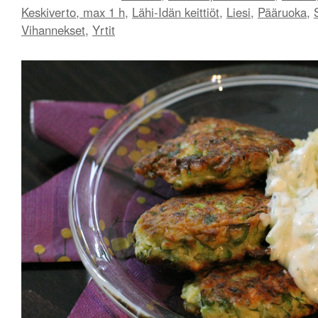
Keskiverto, max 1 h
,
Lähi-Idän keittiöt
,
Liesi
,
Pääruoka
,
Vihannekset
,
Yrtit