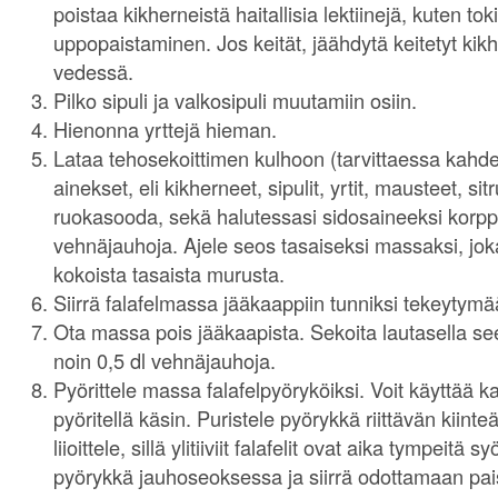
poistaa kikherneistä haitallisia lektiinejä, kuten 
uppopaistaminen. Jos keität, jäähdytä keitetyt ki
vedessä.
Pilko sipuli ja valkosipuli muutamiin osiin.
Hienonna yrttejä hieman.
Lataa tehosekoittimen kulhoon (tarvittaessa kahd
ainekset, eli kikherneet, sipulit, yrtit, mausteet, s
ruokasooda, sekä halutessasi sidosaineeksi korppu
vehnäjauhoja. Ajele seos tasaiseksi massaksi, jo
kokoista tasaista murusta.
Siirrä falafelmassa jääkaappiin tunniksi tekeytymä
Ota massa pois jääkaapista. Sekoita lautasella s
noin 0,5 dl vehnäjauhoja.
Pyörittele massa falafelpyöryköiksi. Voit käyttää k
pyöritellä käsin. Puristele pyörykkä riittävän kiint
liioittele, sillä ylitiiviit falafelit ovat aika tympeitä
pyörykkä jauhoseoksessa ja siirrä odottamaan pai