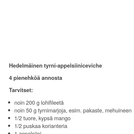
Hedelmäinen tyrni-appelsiiniceviche
4 pienehköä annosta
Tarvitset:
noin 200 g lohifileetä
noin 50 g tyrnimarjoja, esim. pakaste, mehuineen
1/2 tuore, kypsä mango
1/2 puskaa korianteria
1 appelsiini