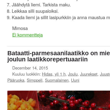
Jäähdytä liemi. Tarkista maku.
Leikkaa silli suupaloiksi.
Kaada liemi ja sillit lasipurkkiin ja anna maustua m
Mimosa
Ei kommentteja
Bataatti-parmesaanilaatikko on miel
joulun laatikkorepertuaariin
December 14, 2015
Kuuluu luokkiin:
Hidas, yli 1 h
,
Joulu
,
Juurekset
,
Juust
Pääruoka
,
Simppeli
,
Suomalainen
,
Uuni