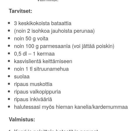
Tarvitset:
3 keskikokoista bataattia
(noin 2 isohkoa jauhoista perunaa)
noin 50 g voita
noin 100 g parmesaania (voi jättää poiskin)
0,5 dl – 1 kermaa
kasvislientä keittämiseen
noin 1 tl sitruunamehua
suolaa
ripaus muskottia
ripaus valkopippuria
ripaus inkivääriä
halutessasi myös hieman kanelia/kardemummaa
Valmistus: