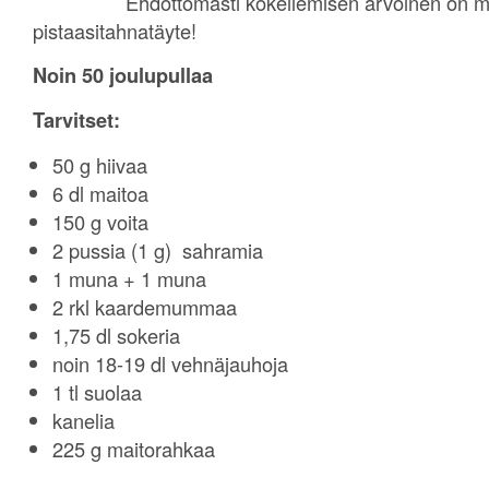
Ehdottomasti kokeilemisen arvoinen on m
pistaasitahnatäyte!
Noin 50 joulupullaa
Tarvitset:
50 g hiivaa
6 dl maitoa
150 g voita
2 pussia (1 g) sahramia
1 muna + 1 muna
2 rkl kaardemummaa
1,75 dl sokeria
noin 18-19 dl vehnäjauhoja
1 tl suolaa
kanelia
225 g maitorahkaa