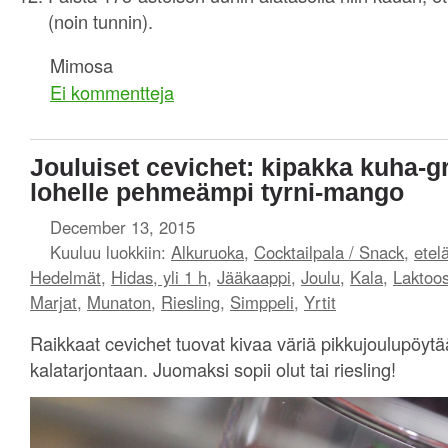
(noin tunnin).
Mimosa
Ei kommentteja
Jouluiset cevichet: kipakka kuha-g
lohelle pehmeämpi tyrni-mango
December 13, 2015
Kuuluu luokkiin:
Alkuruoka
,
Cocktailpala / Snack
,
etel
Hedelmät
,
Hidas, yli 1 h
,
Jääkaappi
,
Joulu
,
Kala
,
Laktoos
Marjat
,
Munaton
,
Riesling
,
Simppeli
,
Yrtit
Raikkaat cevichet tuovat kivaa väriä pikkujoulupöytää
kalatarjontaan. Juomaksi sopii olut tai riesling!