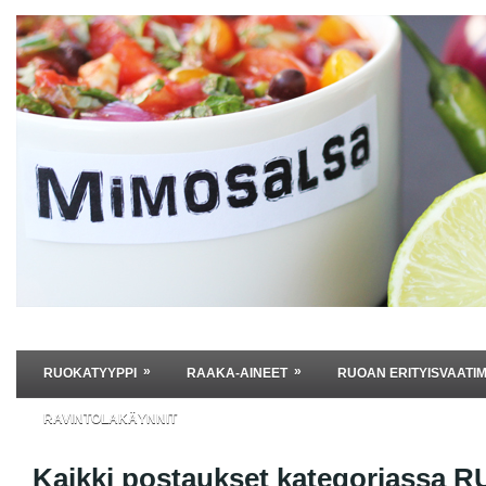
»
»
RUOKATYYPPI
RAAKA-AINEET
RUOAN ERITYISVAATI
RAVINTOLAKÄYNNIT
Kaikki postaukset kategoriassa
R