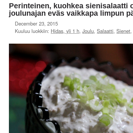
Perinteinen, kuohkea sienisalaatti
joulunajan eväs vaikkapa limpun pä
December 23, 2015
Kuuluu luokkiin:
Hidas, yli 1 h
,
Joulu
,
Salaatti
,
Sienet