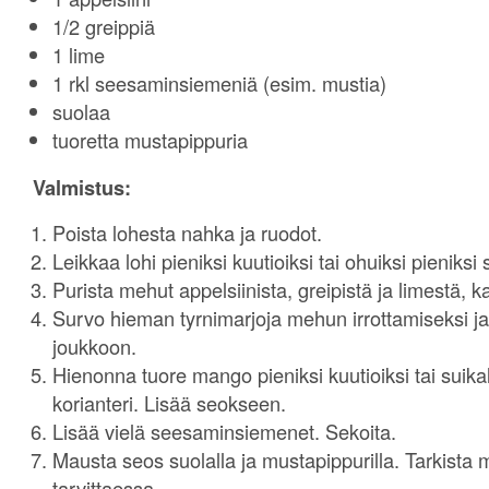
1/2 greippiä
1 lime
1 rkl seesaminsiemeniä (esim. mustia)
suolaa
tuoretta mustapippuria
Valmistus:
Poista lohesta nahka ja ruodot.
Leikkaa lohi pieniksi kuutioiksi tai ohuiksi pieniksi s
Purista mehut appelsiinista, greipistä ja limestä, 
Survo hieman tyrnimarjoja mehun irrottamiseksi ja
joukkoon.
Hienonna tuore mango pieniksi kuutioiksi tai suik
korianteri. Lisää seokseen.
Lisää vielä seesaminsiemenet. Sekoita.
Mausta seos suolalla ja mustapippurilla. Tarkista
tarvittaessa.