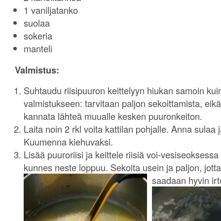
1 vaniljatanko
suolaa
sokeria
manteli
Valmistus:
Suhtaudu riisipuuron keittelyyn hiukan samoin kuin
valmistukseen: tarvitaan paljon sekoittamista, eik
kannata lähteä muualle kesken puuronkeiton.
Laita noin 2 rkl voita kattilan pohjalle. Anna sulaa j
Kuumenna kiehuvaksi.
Lisää puuroriisi ja keittele riisiä voi-vesiseoksessa
kunnes neste loppuu. Sekoita usein ja paljon, jotta
saadaan hyvin irt