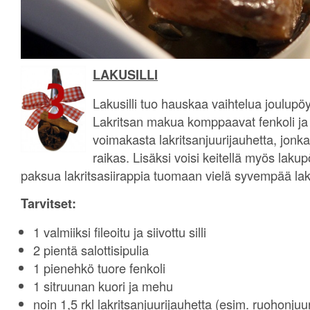
LAKUSILLI
Lakusilli tuo hauskaa vaihtelua joulupö
Lakritsan makua komppaavat fenkoli ja 
voimakasta lakritsanjuurijauhetta, jonk
raikas. Lisäksi voisi keitellä myös lakup
paksua lakritsasiirappia tuomaan vielä syvempää la
Tarvitset:
1 valmiiksi fileoitu ja siivottu silli
2 pientä salottisipulia
1 pienehkö tuore fenkoli
1 sitruunan kuori ja mehu
noin 1,5 rkl lakritsanjuurijauhetta (esim. ruohonjuu