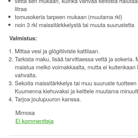
vettä sen mukaan, kuinka vahvaa keitosta halutaa
litraa
tomusokeria tarpeen mukaan (muutama rkl)
noin 3 rkl maissitärkkelystä tai muuta suurustetta
Valmistus:
Mittaa vesi ja glögitiiviste kattilaan.
Tarkista maku, lisää tarvittaessa vettä ja sokeria
maistua melko voimakkaalta, mutta ei kuitenkaan l
vahvalta.
Sekoita maissitärkkelys tai muu suuruste tuottee
Kuumenna kiehuvaksi ja keittele muutama minuutt
Tarjoa joulupuuron kanssa.
Mimosa
Ei kommentteja