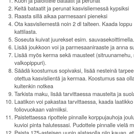
Kuori ja paloittele bataatit ja perunat
Keitä bataatit ja perunat kasvisliemessä kypsiksi
Raasta sillä aikaa parmesaani pieneksi
Ota kasvisliemestä noin 2 dl talteen. Kaada loppu
kattilasta.
Soseuta kuivat juurekset esim. sauvasekoittimella
Lisää joukkoon voi ja parmesaaniraaste ja anna s
Lisää myös kerma sekä mausteet (sitruunamehu, m
valkopippuri).
Säädä koostumus sopivaksi, lisää nesteinä tarpe
otettua kasvislientä ja kermaa. Koostumus saa ol
kuitenkin notkea
Tarkista maku, lisää tarvittaessa mausteita ja suol
Laatikon voi pakastaa tarvittaessa, kaada laatikko
foliovuokaan valmiiksi.
Paistettaessa ripottele pinnalle korppujauhoja joul
kuvioi pinta halutessasi. Pudottele pinnalle vielä
Paista 175-asteisen uunin alatasolla niin kauan, et