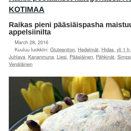
KOTIMAA
Raikas pieni pääsiäispasha maistuu
appelsiinilta
March 28, 2016
Kuuluu luokkiin:
Gluteeniton
,
Hedelmät
,
Hidas, yli 1 h
Juhlava
,
Kananmuna
,
Liesi
,
Pääsiäinen
,
Pähkinät
,
Simpp
Venäläinen