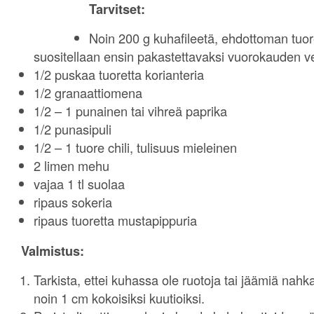
Tarvitset:
Noin 200 g kuhafileetä, ehdottoman tuore
suositellaan ensin pakastettavaksi vuorokauden v
1/2 puskaa tuoretta korianteria
1/2 granaattiomena
1/2 – 1 punainen tai vihreä paprika
1/2 punasipuli
1/2 – 1 tuore chili, tulisuus mieleinen
2 limen mehu
vajaa 1 tl suolaa
ripaus sokeria
ripaus tuoretta mustapippuria
Valmistus:
Tarkista, ettei kuhassa ole ruotoja tai jäämiä nah
noin 1 cm kokoisiksi kuutioiksi.