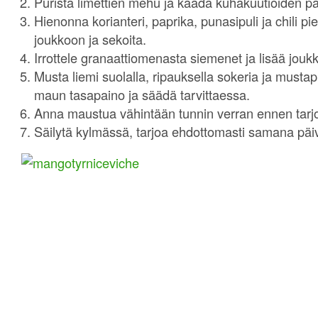
Purista limettien mehu ja kaada kuhakuutioiden pä
Hienonna korianteri, paprika, punasipuli ja chili p
joukkoon ja sekoita.
Irrottele granaattiomenasta siemenet ja lisää jouk
Musta liemi suolalla, ripauksella sokeria ja mustapi
maun tasapaino ja säädä tarvittaessa.
Anna maustua vähintään tunnin verran ennen tarjo
Säilytä kylmässä, tarjoa ehdottomasti samana päi