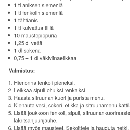
1 tl aniksen siemeniä
1 tl fenkolin siemeniä
1 tähtianis
1 tl kuivattua tilliä
10 maustepippuria
1,25 dl vettä
1 dl sokeria
0,75 – 1 dl väkiviinaetikkaa
Valmistus:
Hienonna fenkoli pieneksi.
Leikkaa sipuli ohuiksi renkaiksi.
Raasta sitruunan kuori ja purista mehu.
Kiehauta vesi, sokeri, etikka ja sitruunamehu katti
Lisää joukkoon fenkoli, sipuli, sitruunankuoriraaste
lakritsanjuurijauhe.
Lisää myös mausteet. Sekoittele ja hauduta hetki.