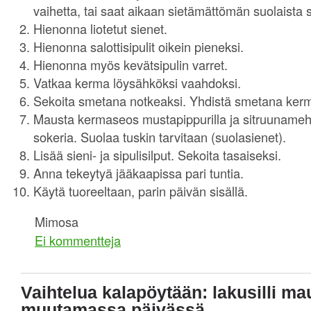
vaihetta, tai saat aikaan sietämättömän suolaista sa
Hienonna liotetut sienet.
Hienonna salottisipulit oikein pieneksi.
Hienonna myös kevätsipulin varret.
Vatkaa kerma löysähköksi vaahdoksi.
Sekoita smetana notkeaksi. Yhdistä smetana ker
Mausta kermaseos mustapippurilla ja sitruunamehu
sokeria. Suolaa tuskin tarvitaan (suolasienet).
Lisää sieni- ja sipulisilput. Sekoita tasaiseksi.
Anna tekeytyä jääkaapissa pari tuntia.
Käytä tuoreeltaan, parin päivän sisällä.
Mimosa
Ei kommentteja
Vaihtelua kalapöytään: lakusilli m
muutamassa päivässä