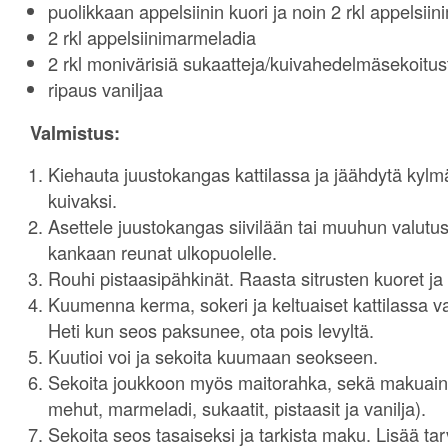
puolikkaan appelsiinin kuori ja noin 2 rkl appelsii
2 rkl appelsiinimarmeladia
2 rkl monivärisiä sukaatteja/kuivahedelmäsekoitus
ripaus vaniljaa
Valmistus:
Kiehauta juustokangas kattilassa ja jäähdytä kyl
kuivaksi.
Asettele juustokangas siivilään tai muuhun valutus
kankaan reunat ulkopuolelle.
Rouhi pistaasipähkinät. Raasta sitrusten kuoret ja
Kuumenna kerma, sokeri ja keltuaiset kattilassa var
Heti kun seos paksunee, ota pois levyltä.
Kuutioi voi ja sekoita kuumaan seokseen.
Sekoita joukkoon myös maitorahka, sekä makuainee
mehut, marmeladi, sukaatit, pistaasit ja vanilja).
Sekoita seos tasaiseksi ja tarkista maku. Lisää tar