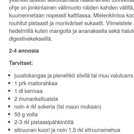
ohje on jonkinlainen välimuoto näiden kahden välillä,
kuumennetaan nopeasti kattilassa. Mielenkiintoa k
rouhitut pistaasit ja moniväriset sukaatit. Viimeistele
hedelmillä kuten mangolla ja ananaksella sekä halut
digestivekekseillä.
2-4 annosta
Tarvitset:
juustokangas ja pienehkö siivilä tai muu valutusmu
1 prk maitorahkaa
1 dl kermaa
2 munankeltuaista
noin 4 rkl sokeria (tai maun mukaan)
50 g voita
2-3 rkl pistaasipähkinöitä
sitruunan kuori ja noin 1,5 rkl sitruunamehua