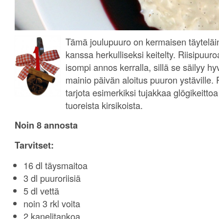
Tämä joulupuuro on kermaisen täyteläi
kanssa herkulliseksi keitelty. Riisipuur
isompi annos kerralla, sillä se säilyy hy
mainio päivän aloitus puuron ystäville.
tarjota esimerkiksi tujakkaa glögikeittoa 
tuoreista kirsikoista.
Noin 8 annosta
Tarvitset:
16 dl täysmaitoa
3 dl puuroriisiä
5 dl vettä
noin 3 rkl voita
2 kanelitankoa