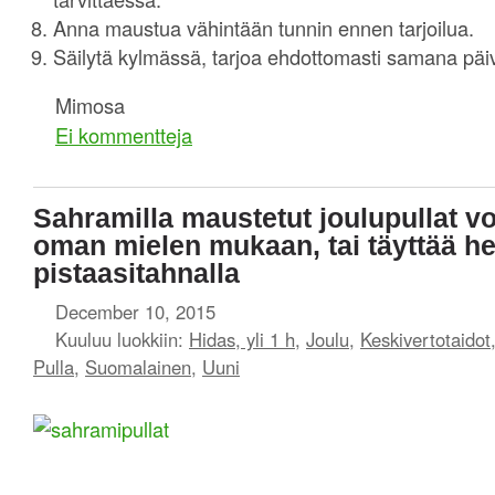
Anna maustua vähintään tunnin ennen tarjoilua.
Säilytä kylmässä, tarjoa ehdottomasti samana päi
Mimosa
Ei kommentteja
Sahramilla maustetut joulupullat voi
oman mielen mukaan, tai täyttää her
pistaasitahnalla
December 10, 2015
Kuuluu luokkiin:
Hidas, yli 1 h
,
Joulu
,
Keskivertotaidot
Pulla
,
Suomalainen
,
Uuni