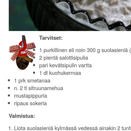
Tarvitset:
1 purkillinen eli noin 300 g suolasieniä
2 pientä salottisipulia
pari kevätsipulin vartta
1 dl kuohukermaa
1 prk smetanaa
n. 2 tl sitruunamehua
mustapippuria
ripaus sokeria
Valmistus:
Liota suolasieniä kylmässä vedessä ainakin 2 tunti