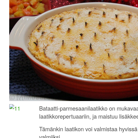
Bataatti-parmesaanilaatikko on mukavaa
laatikkorepertuaariin, ja maistuu lisäkke
Tämänkin laatikon voi valmistaa hyviss
valmiiksi.