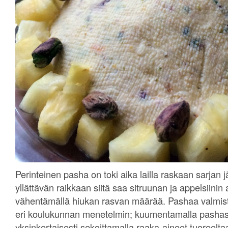
Perinteinen pasha on toki aika lailla raskaan sarjan j
yllättävän raikkaan siitä saa sitruunan ja appelsiinin 
vähentämällä hiukan rasvan määrää. Pashaa valmis
eri koulukunnan menetelmin; kuumentamalla pashase
yksinkertaisesti sekoittamalla raaka-aineet tuoreel