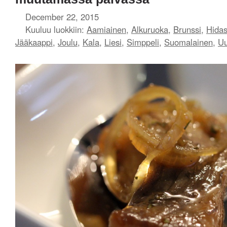
December 22, 2015
Kuuluu luokkiin:
Aamiainen
,
Alkuruoka
,
Brunssi
,
Hidas
Jääkaappi
,
Joulu
,
Kala
,
Liesi
,
Simppeli
,
Suomalainen
,
Uu