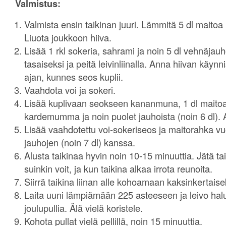
Valmistus:
Valmista ensin taikinan juuri. Lämmitä 5 dl maito
Liuota joukkoon hiiva.
Lisää 1 rkl sokeria, sahrami ja noin 5 dl vehnäjauh
tasaiseksi ja peitä leivinliinalla. Anna hiivan käyn
ajan, kunnes seos kuplii.
Vaahdota voi ja sokeri.
Lisää kuplivaan seokseen kananmuna, 1 dl maitoa,
kardemumma ja noin puolet jauhoista (noin 6 dl). A
Lisää vaahdotettu voi-sokeriseos ja maitorahka vu
jauhojen (noin 7 dl) kanssa.
Alusta taikinaa hyvin noin 10-15 minuuttia. Jätä tai
suinkin voit, ja kun taikina alkaa irrota reunoita.
Siirrä taikina liinan alle kohoamaan kaksinkertaise
Laita uuni lämpiämään 225 asteeseen ja leivo ha
joulupullia. Älä vielä koristele.
Kohota pullat vielä pellillä, noin 15 minuuttia.