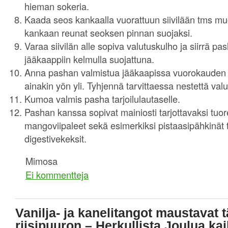
hieman sokeria.
Kaada seos kankaalla vuorattuun siivilään tms mu
kankaan reunat seoksen pinnan suojaksi.
Varaa siivilän alle sopiva valutuskulho ja siirrä 
jääkaappiin kelmulla suojattuna.
Anna pashan valmistua jääkaapissa vuorokauden 
ainakin yön yli. Tyhjennä tarvittaessa nestettä valu
Kumoa valmis pasha tarjoilulautaselle.
Pashan kanssa sopivat mainiosti tarjottavaksi tuor
mangoviipaleet sekä esimerkiksi pistaasipähkinät 
digestivekeksit.
Mimosa
Ei kommentteja
Vanilja- ja kanelitangot maustavat 
riisipuuron – Herkullista Joulua kaik