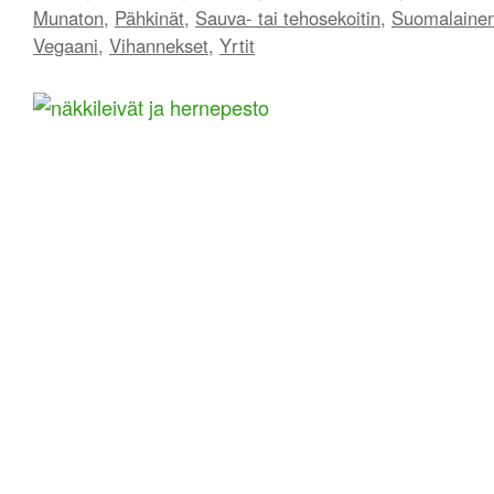
Munaton
,
Pähkinät
,
Sauva- tai tehosekoitin
,
Suomalaine
Vegaani
,
Vihannekset
,
Yrtit