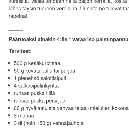
kurssilta. Meillä tehdään näitä paljon kerralla, koska 
lähes täysin tuoreen veroisina. Uunista ne tulevat taa
rapeina!
_____
Pääruoaksi ainakin 4:lle * varaa iso paistinpann
Tarvitset:
500 g kesäkurpitsaa
50 g kevätsipulia tai purjoa
1 pienehkö salottisipuli
4 valkosipulinkynttä
runsas puska tilliä
runsas puska persiljaa
60 g hyvälaatuista vahvaa fetaa (mieluiten kokon
3 munaa
3 dl (noin 150 g) vehnäjauhoja