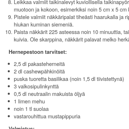
Leikkaa valmiit taikinalevyt kuviollisella taikinapy
muotoon ja kokoon, esimerkiksi noin 5 cm x 5 cm ko
Pistele valmiit näkkäripalat tiheästi haarukalla ja ri
hiukan kuminan siemeniä.
Paista näkkärit 225 asteessa noin 10 minuuttia, ta
kuivia. Ole skarppina, näkkärit palavat melko herkä
Hernepestoon tarvitset:
2,5 dl pakasteherneitä
2 dl cashewpähkinöitä
puska tuoretta basilikaa (noin 1,5 dl tiivistettynä)
3 valkosipulinkynttä
0,5 dl neutraalin makuista öljyä
1 limen mehu
noin 1 tl suolaa
vastarouhittua mustapippuria
Valmistus: