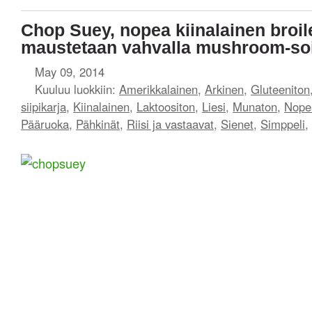
Chop Suey, nopea kiinalainen broil
maustetaan vahvalla mushroom-soi
May 09, 2014
Kuuluu luokkiin:
Amerikkalainen
,
Arkinen
,
Gluteeniton
siipikarja
,
Kiinalainen
,
Laktoositon
,
Liesi
,
Munaton
,
Nopea
Pääruoka
,
Pähkinät
,
Riisi ja vastaavat
,
Sienet
,
Simppeli
,