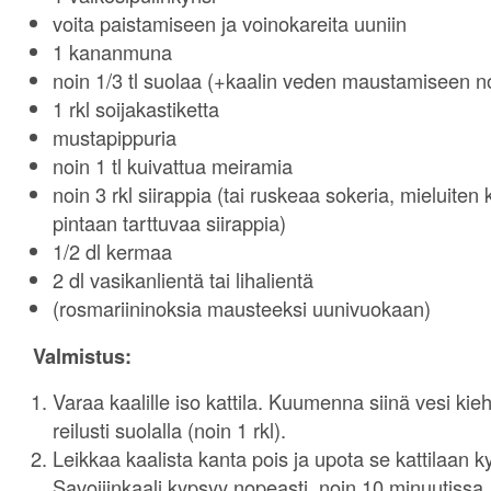
voita paistamiseen ja voinokareita uuniin
1 kananmuna
noin 1/3 tl suolaa (+kaalin veden maustamiseen no
1 rkl soijakastiketta
mustapippuria
noin 1 tl kuivattua meiramia
noin 3 rkl siirappia (tai ruskeaa sokeria, mieluiten 
pintaan tarttuvaa siirappia)
1/2 dl kermaa
2 dl vasikanlientä tai lihalientä
(rosmariininoksia mausteeksi uunivuokaan)
Valmistus:
Varaa kaalille iso kattila. Kuumenna siinä vesi ki
reilusti suolalla (noin 1 rkl).
Leikkaa kaalista kanta pois ja upota se kattilaan
Savoijinkaali kypsyy nopeasti, noin 10 minuutissa. I