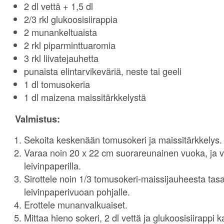
2 dl vettä + 1,5 dl
2/3 rkl glukoosisiirappia
2 munankeltuaista
2 rkl piparminttuaromia
3 rkl liivatejauhetta
punaista elintarvikeväriä, neste tai geeli
1 dl tomusokeria
1 dl maizena maissitärkkelystä
Valmistus:
Sekoita keskenään tomusokeri ja maissitärkkelys. S
Varaa noin 20 x 22 cm suorareunainen vuoka, ja 
leivinpaperilla.
Sirottele noin 1/3 tomusokeri-maissijauheesta tasa
leivinpaperivuoan pohjalle.
Erottele munanvalkuaiset.
Mittaa hieno sokeri, 2 dl vettä ja glukoosisiirappi ka