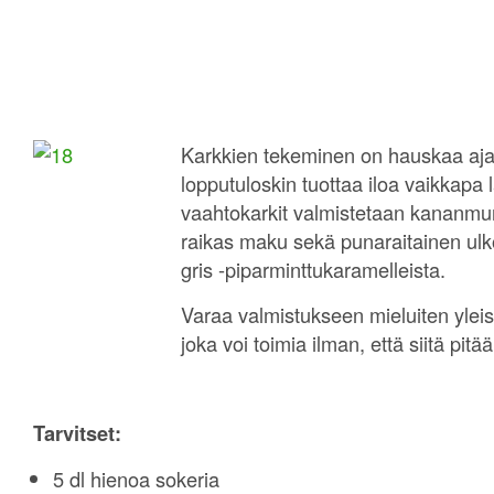
Karkkien tekeminen on hauskaa ajanv
lopputuloskin tuottaa iloa vaikkap
vaahtokarkit valmistetaan kananmun
raikas maku sekä punaraitainen ulk
gris -piparminttukaramelleista.
Varaa valmistukseen mieluiten yleis
joka voi toimia ilman, että siitä pitää
Tarvitset:
5 dl hienoa sokeria