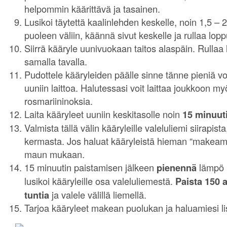
helpommin käärittävä ja tasainen.
Lusikoi täytettä kaalinlehden keskelle, noin 1,5 – 2
puoleen väliin, käännä sivut keskelle ja rullaa lop
Siirrä kääryle uunivuokaan taitos alaspäin. Rullaa 
samalla tavalla.
Pudottele kääryleiden päälle sinne tänne pieniä v
uuniin laittoa. Halutessasi voit laittaa joukkoon 
rosmariininoksia.
Laita kääryleet uuniin keskitasolle noin
15 minuuti
Valmista tällä välin kääryleille valeluliemi siirapista
kermasta. Jos haluat kääryleistä hieman “makeampi
maun mukaan.
15 minuutin paistamisen jälkeen
pienennä
lämpö
lusikoi kääryleille osa valeluliemestä.
Paista 150 
tuntia
ja valele välillä liemellä.
Tarjoa kääryleet makean puolukan ja haluamiesi l