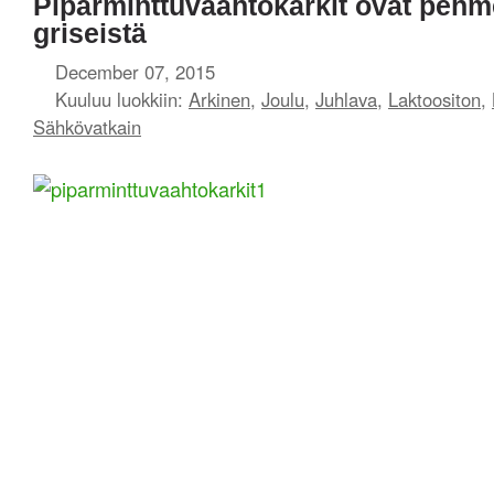
Piparminttuvaahtokarkit ovat pehm
griseistä
December 07, 2015
Kuuluu luokkiin:
Arkinen
,
Joulu
,
Juhlava
,
Laktoositon
,
Sähkövatkain