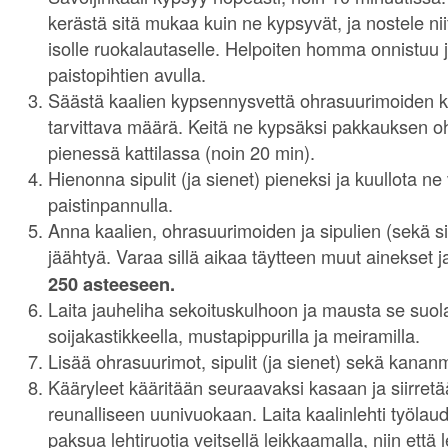
kerästä sitä mukaa kuin ne kypsyvät, ja nostele ni
isolle ruokalautaselle. Helpoiten homma onnistuu j
paistopihtien avulla.
Säästä kaalien kypsennysvettä ohrasuurimoiden 
tarvittava määrä. Keitä ne kypsäksi pakkauksen 
pienessä kattilassa (noin 20 min).
Hienonna sipulit (ja sienet) pieneksi ja kuullota ne
paistinpannulla.
Anna kaalien, ohrasuurimoiden ja sipulien (sekä 
jäähtyä. Varaa sillä aikaa täytteen muut ainekset 
250 asteeseen.
Laita jauheliha sekoituskulhoon ja mausta se suolall
soijakastikkeella, mustapippurilla ja meiramilla.
Lisää ohrasuurimot, sipulit (ja sienet) sekä kanan
Kääryleet kääritään seuraavaksi kasaan ja siirret
reunalliseen uunivuokaan. Laita kaalinlehti työlau
paksua lehtiruotia veitsellä leikkaamalla, niin että 