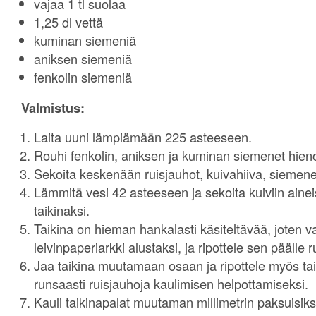
vajaa 1 tl suolaa
1,25 dl vettä
kuminan siemeniä
aniksen siemeniä
fenkolin siemeniä
Valmistus:
Laita uuni lämpiämään 225 asteeseen.
Rouhi fenkolin, aniksen ja kuminan siemenet hieno
Sekoita keskenään ruisjauhot, kuivahiiva, siemenet
Lämmitä vesi 42 asteeseen ja sekoita kuiviin ainei
taikinaksi.
Taikina on hieman hankalasti käsiteltävää, joten 
leivinpaperiarkki alustaksi, ja ripottele sen päälle 
Jaa taikina muutamaan osaan ja ripottele myös tai
runsaasti ruisjauhoja kaulimisen helpottamiseksi.
Kauli taikinapalat muutaman millimetrin paksuisiksi