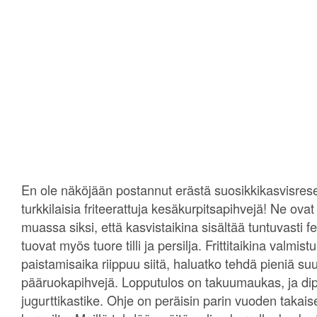
En ole näköjään postannut erästä suosikkikasvisresep
turkkilaisia friteerattuja kesäkurpitsapihvejä! Ne ov
muassa siksi, että kasvistaikina sisältää tuntuvasti
tuovat myös tuore tilli ja persilja. Frittitaikina valmist
paistamisaika riippuu siitä, haluatko tehdä pieniä s
pääruokapihvejä. Lopputulos on takuumaukas, ja dip
jugurttikastike. Ohje on peräisin parin vuoden takaise