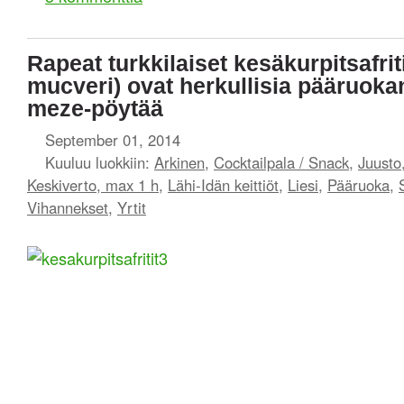
Rapeat turkkilaiset kesäkurpitsafrit
mucveri) ovat herkullisia pääruoka
meze-pöytää
September 01, 2014
Kuuluu luokkiin:
Arkinen
,
Cocktailpala / Snack
,
Juusto
Keskiverto, max 1 h
,
Lähi-Idän keittiöt
,
Liesi
,
Pääruoka
,
Vihannekset
,
Yrtit