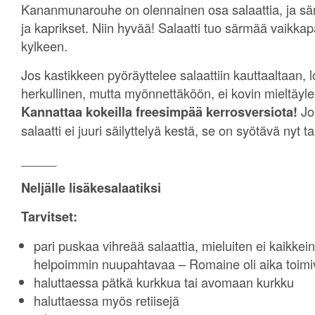
Kananmunarouhe on olennainen osa salaattia, ja särm
ja kaprikset. Niin hyvää! Salaatti tuo särmää vaikka
kylkeen.
Jos kastikkeen pyöräyttelee salaattiin kauttaaltaan, 
herkullinen, mutta myönnettäköön, ei kovin mieltäyl
Kannattaa kokeilla freesimpää kerrosversiota!
Jo
salaatti ei juuri säilyttelyä kestä, se on syötävä nyt ta
_____
Neljälle lisäkesalaatiksi
Tarvitset:
pari puskaa vihreää salaattia, mieluiten ei kaikkein
helpoimmin nuupahtavaa – Romaine oli aika toimi
haluttaessa pätkä kurkkua tai avomaan kurkku
haluttaessa myös retiisejä