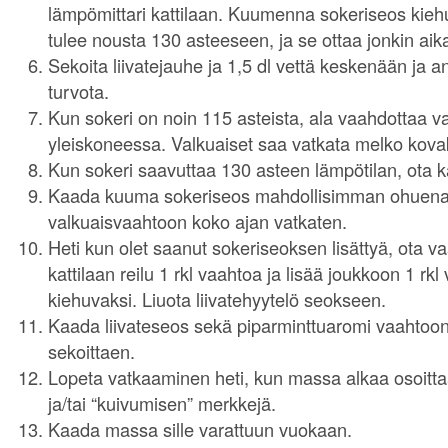
lämpömittari kattilaan. Kuumenna sokeriseos kieh
tulee nousta 130 asteeseen, ja se ottaa jonkin aik
Sekoita liivatejauhe ja 1,5 dl vettä keskenään ja a
turvota.
Kun sokeri on noin 115 asteista, ala vaahdottaa va
yleiskoneessa. Valkuaiset saa vatkata melko kova
Kun sokeri saavuttaa 130 asteen lämpötilan, ota kat
Kaada kuuma sokeriseos mahdollisimman ohuen
valkuaisvaahtoon koko ajan vatkaten.
Heti kun olet saanut sokeriseoksen lisättyä, ota v
kattilaan reilu 1 rkl vaahtoa ja lisää joukkoon 1 r
kiehuvaksi. Liuota liivatehyytelö seokseen.
Kaada liivateseos sekä piparminttuaromi vaahtoon
sekoittaen.
Lopeta vatkaaminen heti, kun massa alkaa osoit
ja/tai “kuivumisen” merkkejä.
Kaada massa sille varattuun vuokaan.