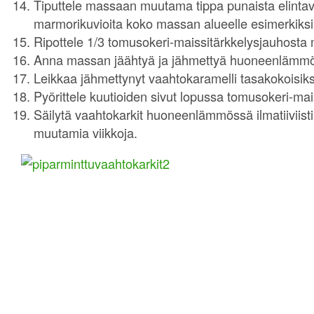
Tiputtele massaan muutama tippa punaista elintavi
marmorikuvioita koko massan alueelle esimerkiksi c
Ripottele 1/3 tomusokeri-maissitärkkelysjauhosta 
Anna massan jäähtyä ja jähmettyä huoneenlämmös
Leikkaa jähmettynyt vaahtokaramelli tasakokoisiksi
Pyörittele kuutioiden sivut lopussa tomusokeri-ma
Säilytä vaahtokarkit huoneenlämmössä ilmatiiviisti.
muutamia viikkoja.