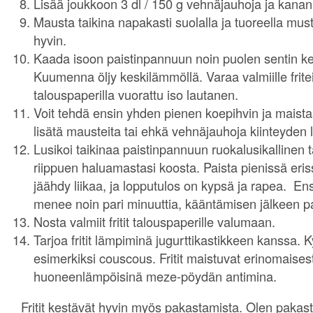
Lisää joukkoon 3 dl / 150 g vehnäjauhoja ja kana
Mausta taikina napakasti suolalla ja tuoreella must
hyvin.
Kaada isoon paistinpannuun noin puolen sentin kerr
Kuumenna öljy keskilämmöllä. Varaa valmiille fritei
talouspaperilla vuorattu iso lautanen.
Voit tehdä ensin yhden pienen koepihvin ja maista
lisätä mausteita tai ehkä vehnäjauhoja kiinteyden 
Lusikoi taikinaa paistinpannuun ruokalusikallinen ta
riippuen haluamastasi koosta. Paista pienissä eris
jäähdy liikaa, ja lopputulos on kypsä ja rapea. 
menee noin pari minuuttia, kääntämisen jälkeen p
Nosta valmiit fritit talouspaperille valumaan.
Tarjoa fritit lämpiminä jugurttikastikkeen kanssa. 
esimerkiksi couscous. Fritit maistuvat erinomaises
huoneenlämpöisinä meze-pöydän antimina.
Fritit kestävät hyvin myös pakastamista. Olen pakast