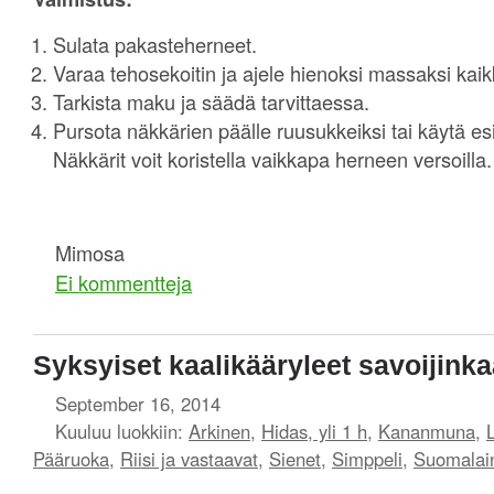
Sulata pakasteherneet.
Varaa tehosekoitin ja ajele hienoksi massaksi kaik
Tarkista maku ja säädä tarvittaessa.
Pursota näkkärien päälle ruusukkeiksi tai käytä esi
Näkkärit voit koristella vaikkapa herneen versoilla.
Mimosa
Ei kommentteja
Syksyiset kaalikääryleet savoijinka
September 16, 2014
Kuuluu luokkiin:
Arkinen
,
Hidas, yli 1 h
,
Kananmuna
,
L
Pääruoka
,
Riisi ja vastaavat
,
Sienet
,
Simppeli
,
Suomalai