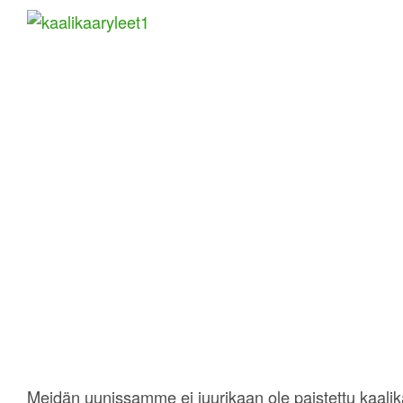
Meidän uunissamme ei juurikaan ole paistettu kaalikä