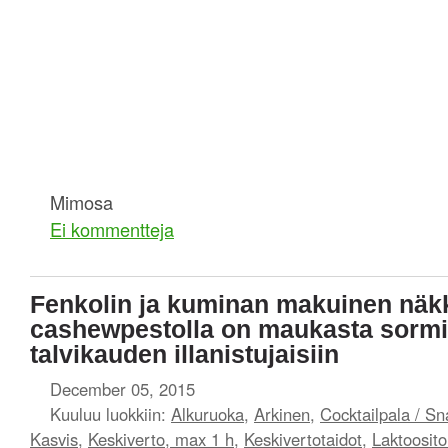
Mimosa
Ei kommentteja
Fenkolin ja kuminan makuinen näkk
cashewpestolla on maukasta sorm
talvikauden illanistujaisiin
December 05, 2015
Kuuluu luokkiin:
Alkuruoka
,
Arkinen
,
Cocktailpala / Sn
Kasvis
,
Keskiverto, max 1 h
,
Keskivertotaidot
,
Laktoosit