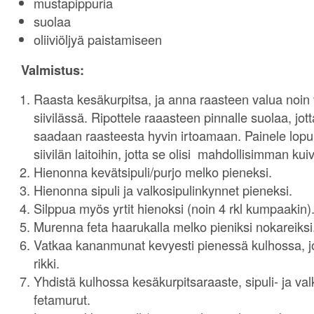
mustapippuria
suolaa
oliiviöljyä paistamiseen
Valmistus:
Raasta kesäkurpitsa, ja anna raasteen valua noin 
siivilässä. Ripottele raaasteen pinnalle suolaa, jot
saadaan raasteesta hyvin irtoamaan. Painele lopuks
siivilän laitoihin, jotta se olisi mahdollisimman kui
Hienonna kevätsipuli/purjo melko pieneksi.
Hienonna sipuli ja valkosipulinkynnet pieneksi.
Silppua myös yrtit hienoksi (noin 4 rkl kumpaakin)
Murenna feta haarukalla melko pieniksi nokareiksi
Vatkaa kananmunat kevyesti pienessä kulhossa, 
rikki.
Yhdistä kulhossa kesäkurpitsaraaste, sipuli- ja valko
fetamurut.