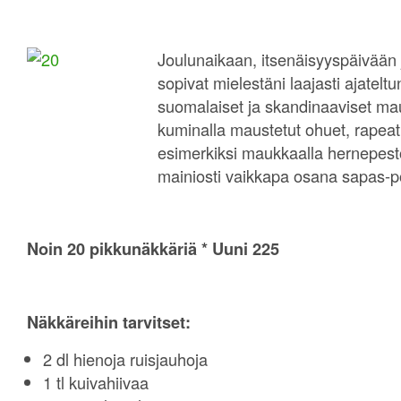
Joulunaikaan, itsenäisyyspäivään
sopivat mielestäni laajasti ajatelt
suomalaiset ja skandinaaviset mau
kuminalla maustetut ohuet, rapeat 
esimerkiksi maukkaalla hernepesto
mainiosti vaikkapa osana sapas-pö
Noin 20 pikkunäkkäriä * Uuni 225
Näkkäreihin tarvitset:
2 dl hienoja ruisjauhoja
1 tl kuivahiivaa