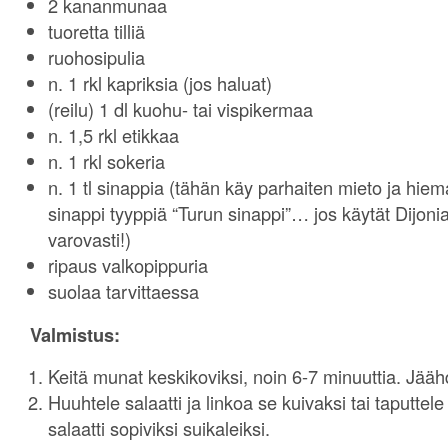
2 kananmunaa
tuoretta tilliä
ruohosipulia
n. 1 rkl kapriksia (jos haluat)
(reilu) 1 dl kuohu- tai vispikermaa
n. 1,5 rkl etikkaa
n. 1 rkl sokeria
n. 1 tl sinappia (tähän käy parhaiten mieto ja hi
sinappi tyyppiä “Turun sinappi”… jos käytät Dijoni
varovasti!)
ripaus valkopippuria
suolaa tarvittaessa
Valmistus:
Keitä munat keskikoviksi, noin 6-7 minuuttia. Jääh
Huuhtele salaatti ja linkoa se kuivaksi tai taputtele
salaatti sopiviksi suikaleiksi.