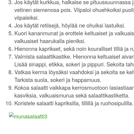
Jos käytät kurkkua, halkaise se pituussuunnassa j
vetinen siemenosa pois. Viipaloi ohuehkoiksi puol
viipaleiksi.
Jos käytät retiisejä, höylää ne ohuiksi lastuiksi.
Kuori kananmunat ja erottele keltuaiset ja valkuai
valkuaiset haarukalla pieniksi.
Hienonna kaprikset, sekä noin kouralliset tilliä ja r
Valmista salaattikastike. Hienonna keltuaiset aiva
Lisää sinappi, etikka, sokeri ja pippuri. Sekoita ta
Vatkaa kerma löysäksi vaahdoksi ja sekoita se ke
Tarkista suola, sokeri ja happamuus.
Kokoa salaatti vaikkapa kerrosmuotoon lasiastiaan
kasviksia, valkuaismurua sekä salaattikastiketta.
Koristele salaatti kapriksilla, tillillä ja ruohosipulilla.