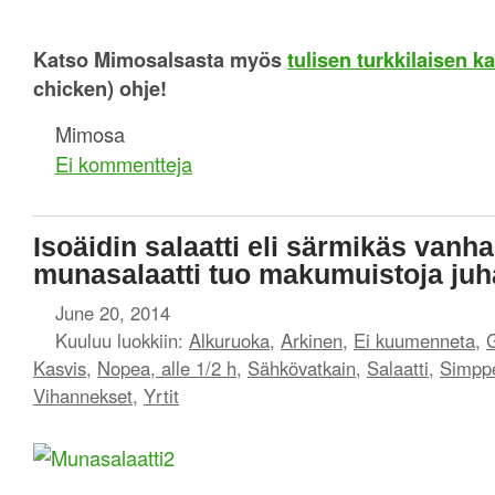
Katso Mimosalsasta myös
tulisen turkkilaisen k
chicken) ohje!
Mimosa
Ei kommentteja
Isoäidin salaatti eli särmikäs vanh
munasalaatti tuo makumuistoja ju
June 20, 2014
Kuuluu luokkiin:
Alkuruoka
,
Arkinen
,
Ei kuumenneta
,
G
Kasvis
,
Nopea, alle 1/2 h
,
Sähkövatkain
,
Salaatti
,
Simppe
Vihannekset
,
Yrtit