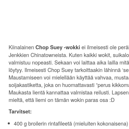
Kiinalainen
Chop Suey -wokki
ei ilmeisesti ole perä
Jenkkien Chinatowneista. Kuten kaikki wokit, suikal
valmistuu nopeasti. Sekaan voi laittaa aika lailla mi
löytyy. Ilmeisesti Chop Suey tarkoittaakin lähinnä ‘sek
Maustamiseen voi mielellään käyttää vahvaa, must
soijakastiketta, joka on huomattavasti “perus kikk
Maukasta lientä kannattaa valmistaa reilusti. Lapsena
mieltä, että liemi on tämän wokin paras osa :D
Tarvitset:
400 g broilerin rintafileetä (mieluiten kokonaisena)