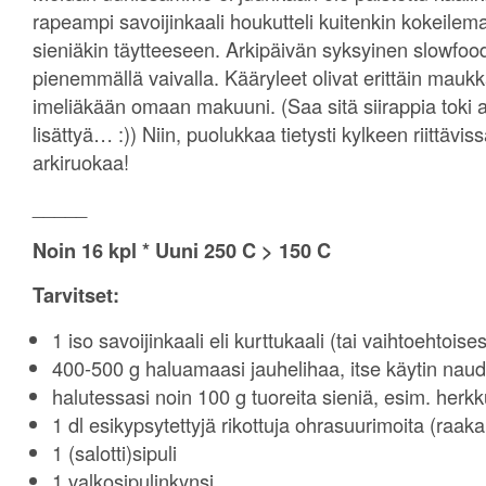
rapeampi savoijinkaali houkutteli kuitenkin kokeile
sieniäkin täytteeseen. Arkipäivän syksyinen slowfood
pienemmällä vaivalla. Kääryleet olivat erittäin maukka
imeliäkään omaan makuuni. (Saa sitä siirappia toki 
lisättyä… :)) Niin, puolukkaa tietysti kylkeen riittävis
arkiruokaa!
_____
Noin 16 kpl * Uuni 250 C > 150 C
Tarvitset:
1 iso savoijinkaali eli kurttukaali (tai vaihtoehtoise
400-500 g haluamaasi jauhelihaa, itse käytin nau
halutessasi noin 100 g tuoreita sieniä, esim. herk
1 dl esikypsytettyjä rikottuja ohrasuurimoita (raak
1 (salotti)sipuli
1 valkosipulinkynsi